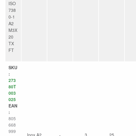
ISO
738
0-1
A2
M3X
20
TX
FT
SKU
:
273
80T
003
025
EAN
:
805
668
999
Inox A2
-
3
25