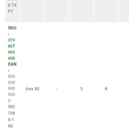
6 TX
FT
SKU
:
273
80T
003
008
EAN
:
805
668
999
Inox A2
-
3
8
590
0
ISO
738
0-1
A2