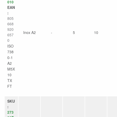
010
EAN
:
805
668
920
Inox A2
-
5
10
657
0
ISO
738
0-1
A2
M5X
10
TX
FT
SKU
:
273