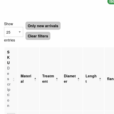
IS
Show
Only new arrivals
Clear filters
entries
S
K
U
D
e
Materi
Treatm
Diamet
Lengh
s
fla
al
ent
er
t
cr
ip
ti
o
n