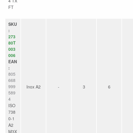
4 TX
FT
SKU
:
273
80T
003
006
EAN
:
805
668
999
Inox A2
-
3
6
589
4
ISO
738
0-1
A2
M3X