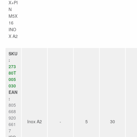
X+PI
N
M5X
16
INO
X A2
SKU
:
273
80T
005
030
EAN
:
805
668
920
Inox A2
-
5
30
661
7