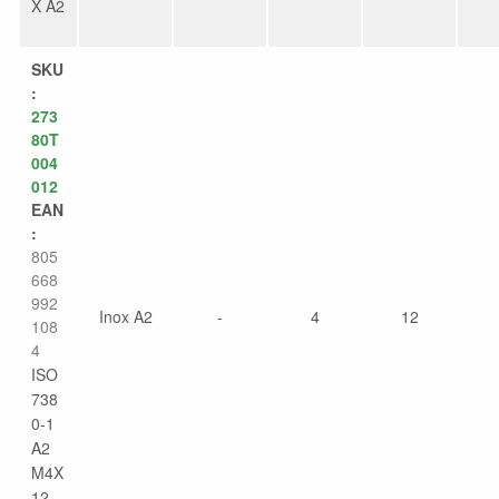
X A2
SKU
:
273
80T
004
012
EAN
:
805
668
992
Inox A2
-
4
12
108
4
ISO
738
0-1
A2
M4X
12