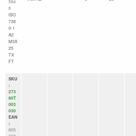
594
8
ISO
738
0-1
A2
M3X
25
TX
FT
SKU
:
273
80T
003
030
EAN
:
805