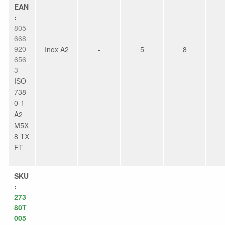
EAN
:
805
668
920
Inox A2
-
5
8
656
3
ISO
738
0-1
A2
M5X
8 TX
FT
SKU
:
273
80T
005