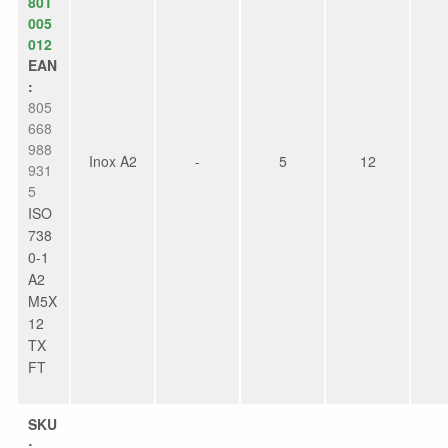
80T
005
012
EAN
:
805
668
988
Inox A2
-
5
12
931
5
ISO
738
0-1
A2
M5X
12
TX
FT
SKU
: