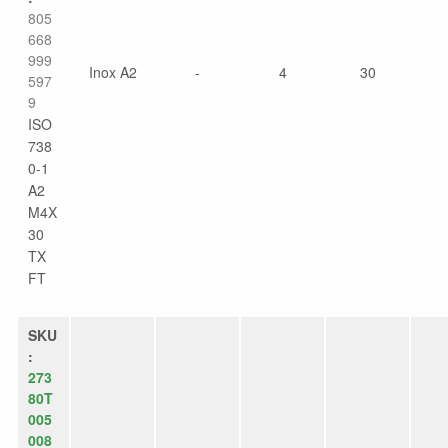
805
668
999
Inox A2
-
4
30
597
9
ISO
738
0-1
A2
M4X
30
TX
FT
SKU
:
273
80T
005
008