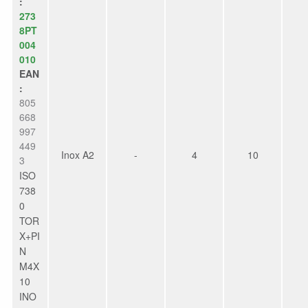
:
273
8PT
004
010
EAN
:
805
668
997
449
Inox A2
-
4
10
3
ISO
738
0
TOR
X+PI
N
M4X
10
INO