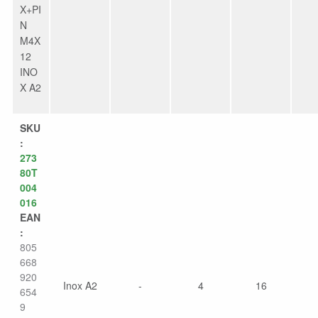
X+PI
N
M4X
12
INO
X A2
SKU
:
273
80T
004
016
EAN
:
805
668
920
Inox A2
-
4
16
654
9