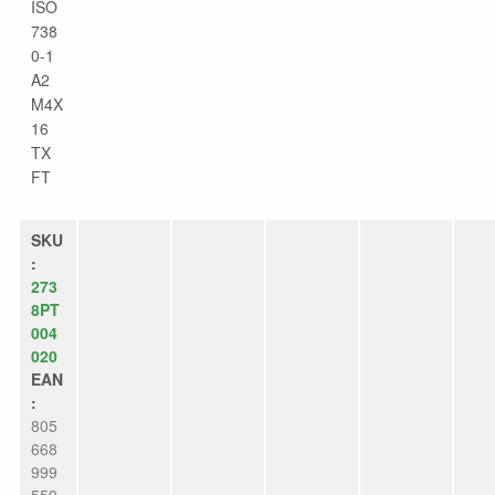
ISO
738
0-1
A2
M4X
16
TX
FT
SKU
:
273
8PT
004
020
EAN
:
805
668
999