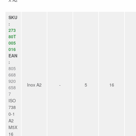
X A2
SKU
:
273
80T
005
016
EAN
:
805
668
920
Inox A2
-
5
16
658
7
ISO
738
0-1
A2
M5X
16