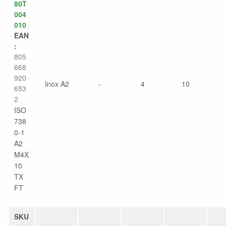
80T
004
010
EAN
:
805
668
920
Inox A2
-
4
10
653
2
ISO
738
0-1
A2
M4X
10
TX
FT
SKU