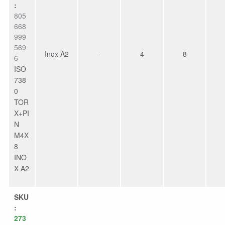
:
805
668
999
569
Inox A2
-
4
8
6
ISO
738
0
TOR
X+PI
N
M4X
8
INO
X A2
SKU
:
273