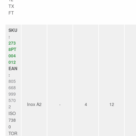
TX
FT
SKU
:
273
8PT
004
012
EAN
:
805
668
999
570
Inox A2
-
4
12
2
ISO
738
0
TOR