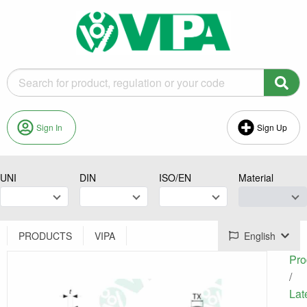
Sign In
Sign Up
UNI
DIN
ISO/EN
Material
PRODUCTS
VIPA
English
Pro
/
Lat