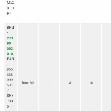
M3X
8 TX
FT
SKU
:
273
80T
003
010
EAN
:
805
668
999
Inox A2
-
3
10
591
7
ISO
738
0-1