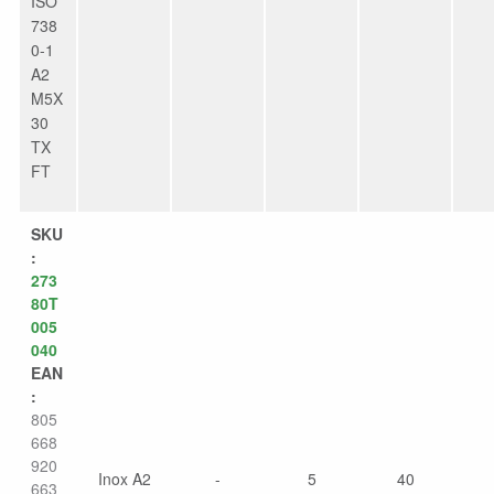
ISO
738
0-1
A2
M5X
30
TX
FT
SKU
:
273
80T
005
040
EAN
:
805
668
920
Inox A2
-
5
40
663