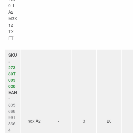
0-1
A2
M3X
12
TX
FT
SKU
:
273
80T
003
020
EAN
:
805
668
991
Inox A2
-
3
20
866
4