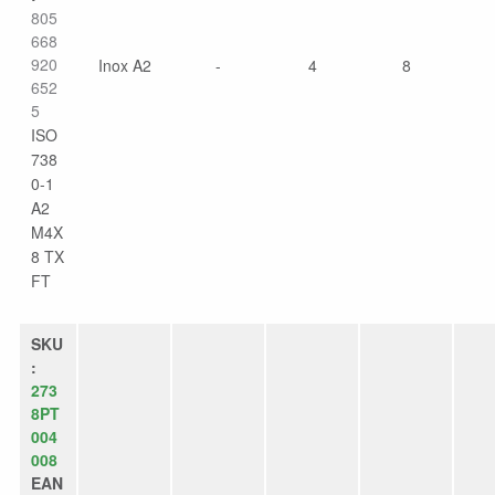
805
668
920
Inox A2
-
4
8
652
5
ISO
738
0-1
A2
M4X
8 TX
FT
SKU
:
273
8PT
004
008
EAN