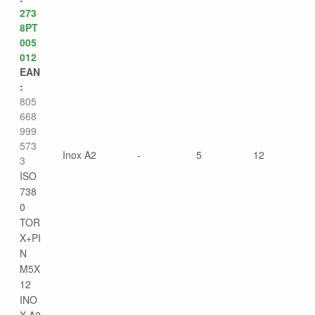
273
8PT
005
012
EAN
:
805
668
999
573
Inox A2
-
5
12
3
ISO
738
0
TOR
X+PI
N
M5X
12
INO