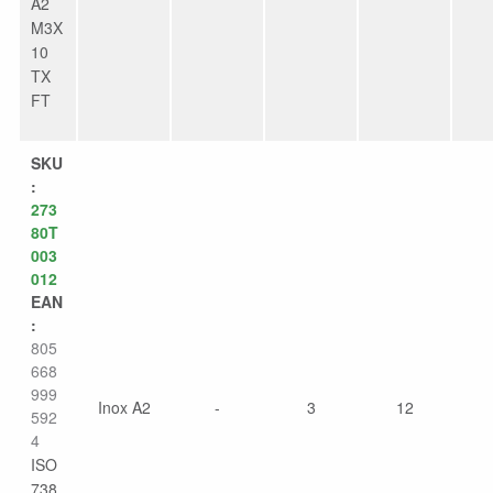
A2
M3X
10
TX
FT
SKU
:
273
80T
003
012
EAN
:
805
668
999
Inox A2
-
3
12
592
4
ISO
738