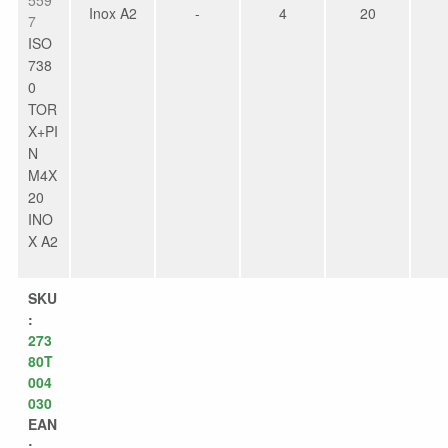
559
Inox A2
-
4
20
7
ISO
738
0
TOR
X+PI
N
M4X
20
INO
X A2
SKU
:
273
80T
004
030
EAN
: