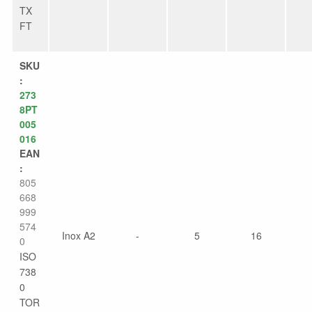
TX
FT
SKU
:
273
8PT
005
016
EAN
:
805
668
999
574
Inox A2
-
5
16
0
ISO
738
0
TOR