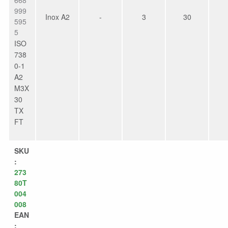
668
999
Inox A2
-
3
30
595
5
ISO
738
0-1
A2
M3X
30
TX
FT
SKU
:
273
80T
004
008
EAN
: