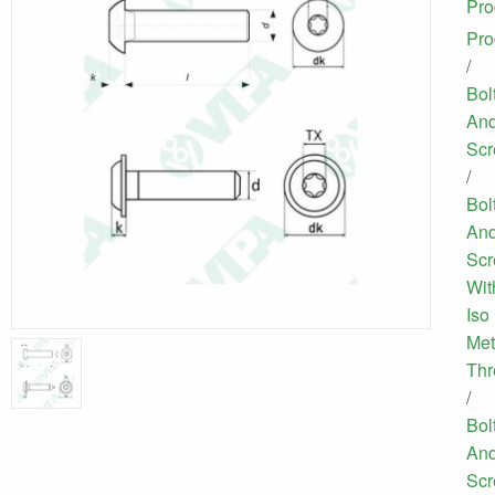
Pro
Pro
/
Bol
An
Sc
/
Bol
An
Sc
Wit
Iso
Met
Thr
/
Bol
An
Sc