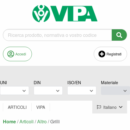
Accedi
Registrati
UNI
DIN
ISO/EN
Materiale
ARTICOLI
VIPA
Italiano
Home
/
Articoli
/
Altro
/
Corrente:
Grilli