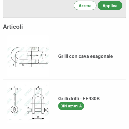
Azzera
Articoli
Grilli con cava esagonale
Grilli dritti - FE430B
DIN 82101 A