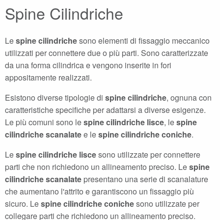
Spine Cilindriche
Le
spine cilindriche
sono elementi di fissaggio meccanico
utilizzati per connettere due o più parti. Sono caratterizzate
da una forma cilindrica e vengono inserite in fori
appositamente realizzati.
Esistono diverse tipologie di
spine cilindriche
, ognuna con
caratteristiche specifiche per adattarsi a diverse esigenze.
Le più comuni sono le
spine cilindriche lisce
, le
spine
cilindriche scanalate
e le
spine cilindriche coniche
.
Le
spine cilindriche lisce
sono utilizzate per connettere
parti che non richiedono un allineamento preciso. Le
spine
cilindriche scanalate
presentano una serie di scanalature
che aumentano l'attrito e garantiscono un fissaggio più
sicuro. Le
spine cilindriche coniche
sono utilizzate per
collegare parti che richiedono un allineamento preciso.