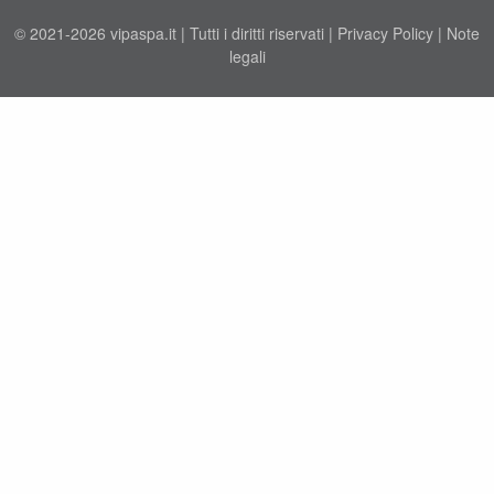
© 2021-2026 vipaspa.it | Tutti i diritti riservati |
Privacy Policy
|
Note
legali