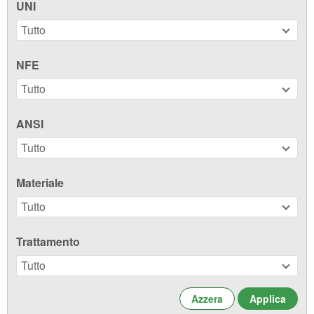
UNI
Tutto
NFE
Tutto
ANSI
Tutto
Materiale
Tutto
Trattamento
Tutto
Azzera