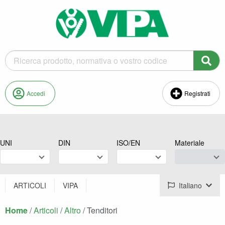
Accedi
Registrati
UNI
DIN
ISO/EN
Materiale
ARTICOLI
VIPA
Italiano
Home
/
Articoli
/
Altro
/
Corrente:
Tenditori