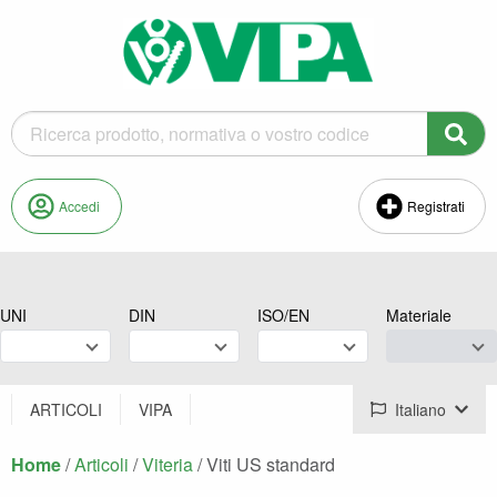
Accedi
Registrati
UNI
DIN
ISO/EN
Materiale
ARTICOLI
VIPA
Italiano
Home
/
Articoli
/
Viteria
/
Corrente:
Viti US standard