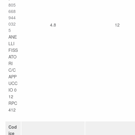
805
668
944
032
4.8
12
5
ANE
LLI
FISS
ATO
RI
C/C
APP
UCC
IO 0
12
RPC
412
Cod
ice