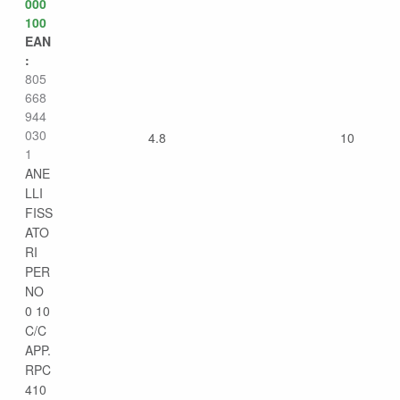
000
100
EAN
:
805
668
944
030
4.8
10
1
ANE
LLI
FISS
ATO
RI
PER
NO
0 10
C/C
APP.
RPC
410