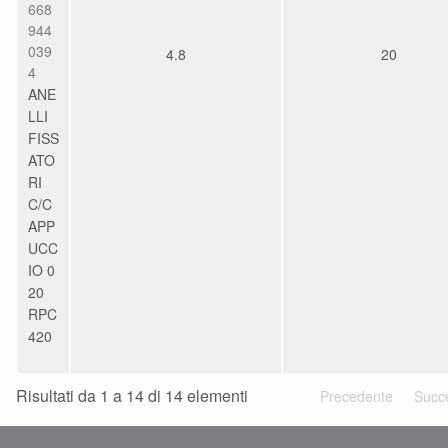
668
944
039
4.8
20
4
ANE
LLI
FISS
ATO
RI
C/C
APP
UCC
IO 0
20
RPC
420
Risultati da 1 a 14 di 14 elementi
Precedente
Succ