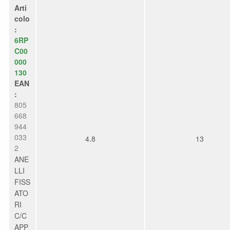
Arti
colo
:
6RP
C00
000
130
EAN
:
805
668
944
033
4.8
13
2
ANE
LLI
FISS
ATO
RI
C/C
APP