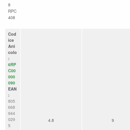
8
RPC
408
Cod
ice
Arti
colo
:
6RP
C00
000
090
EAN
:
805
668
944
029
4.8
9
5