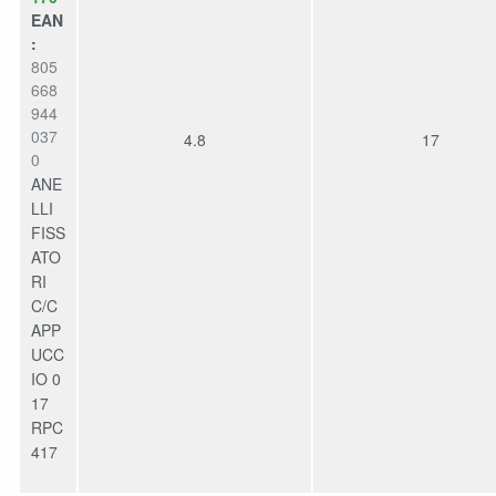
EAN
:
805
668
944
037
4.8
17
0
ANE
LLI
FISS
ATO
RI
C/C
APP
UCC
IO 0
17
RPC
417