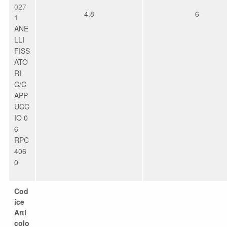
027
4.8
6
1
ANE
LLI
FISS
ATO
RI
C/C
APP
UCC
IO 0
6
RPC
406
0
Cod
ice
Arti
colo