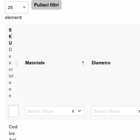
Pulisci filtri
elementi
S
K
U
D
e
s
Materiale
Diametro
cr
izi
o
n
e
x
Select Value
Select Value
Cod
ice
Arti