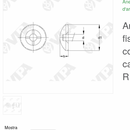
Ane
d'a
An
fi
c
c
R
Mostra