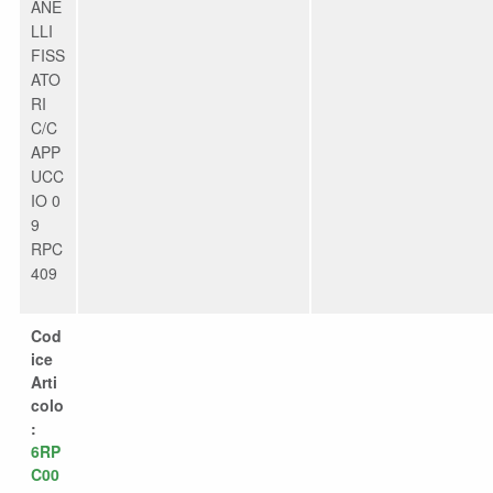
ANE
LLI
FISS
ATO
RI
C/C
APP
UCC
IO 0
9
RPC
409
Cod
ice
Arti
colo
:
6RP
C00