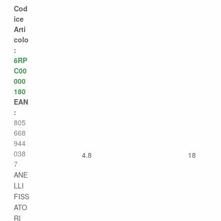
Cod
ice
Arti
colo
:
6RP
C00
000
180
EAN
:
805
668
944
038
4.8
18
7
ANE
LLI
FISS
ATO
RI