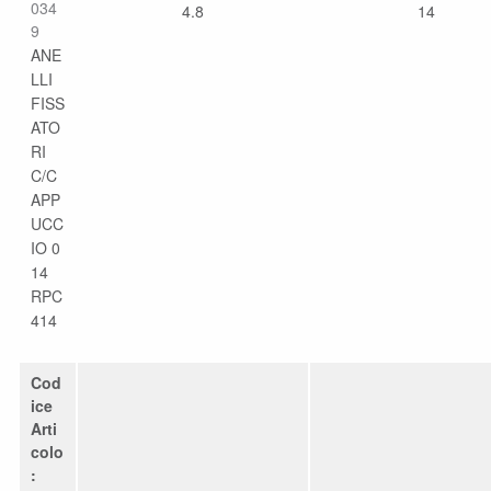
034
4.8
14
9
ANE
LLI
FISS
ATO
RI
C/C
APP
UCC
IO 0
14
RPC
414
Cod
ice
Arti
colo
: