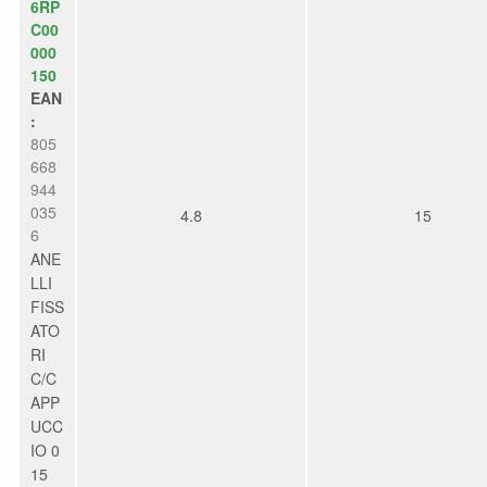
6RP
C00
000
150
EAN
:
805
668
944
035
4.8
15
6
ANE
LLI
FISS
ATO
RI
C/C
APP
UCC
IO 0
15