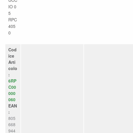
IO 0
5
RPC
405
0
Cod
ice
Arti
colo
:
6RP
C00
000
060
EAN
:
805
668
944