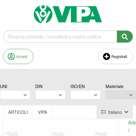
Accedi
Registrati
UNI
DIN
ISO/EN
Materiale
ARTICOLI
VIPA
Italiano
Arti
/