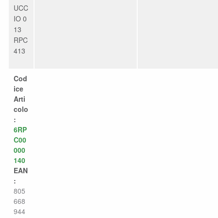
UCC
IO 0
13
RPC
413
Cod
ice
Arti
colo
:
6RP
C00
000
140
EAN
:
805
668
944