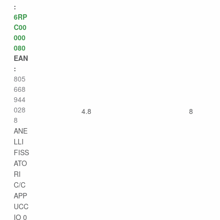
:
6RP
C00
000
080
EAN
:
805
668
944
028
4.8
8
8
ANE
LLI
FISS
ATO
RI
C/C
APP
UCC
IO 0