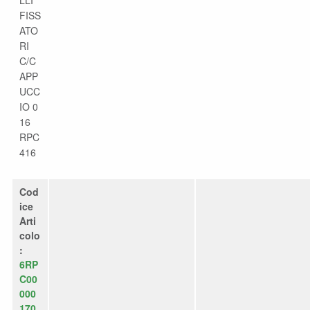
FISS
ATO
RI
C/C
APP
UCC
IO 0
16
RPC
416
Cod
ice
Arti
colo
:
6RP
C00
000
170