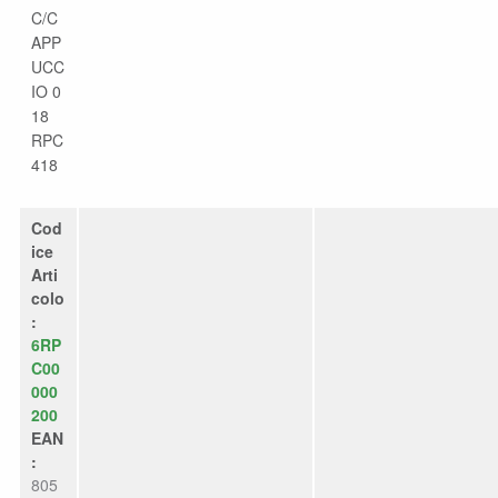
C/C
APP
UCC
IO 0
18
RPC
418
Cod
ice
Arti
colo
:
6RP
C00
000
200
EAN
:
805