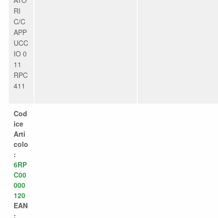
RI
C/C
APP
UCC
IO 0
11
RPC
411
Cod
ice
Arti
colo
:
6RP
C00
000
120
EAN
: