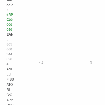
colo
:
6RP
C00
000
050
EAN
:
805
668
944
026
4.8
5
4
ANE
LLI
FISS
ATO
RI
C/C
APP
UCC