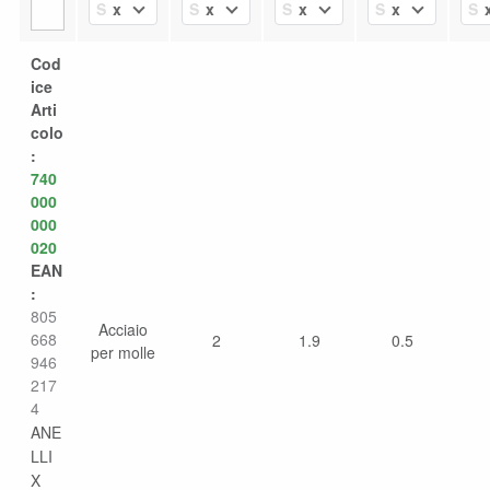
x
x
x
x
Select Value
Select Value
Select Value
Select Value
Se
Cod
ice
Arti
colo
:
740
000
000
020
EAN
:
805
Acciaio
668
2
1.9
0.5
per molle
946
217
4
ANE
LLI
X