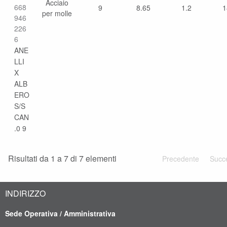
Acciaio
668
9
8.65
1.2
1
per molle
946
226
6
ANE
LLI
X
ALB
ERO
S/S
CAN
.0 9
Risultati da 1 a 7 di 7 elementi
Precedente
Succ
INDIRIZZO
Sede Operativa / Amministrativa