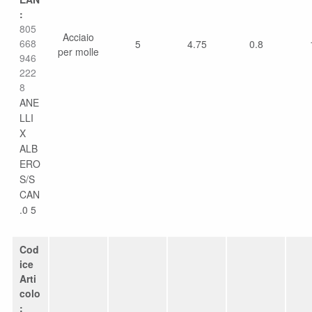
:
805
Acciaio
668
5
4.75
0.8
per molle
946
222
8
ANE
LLI
X
ALB
ERO
S/S
CAN
.0 5
Cod
ice
Arti
colo
: