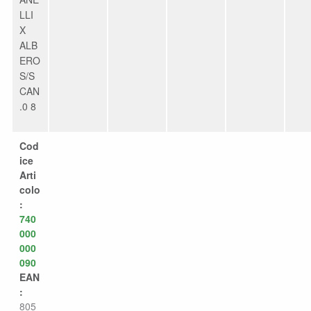
LLI
X
ALB
ERO
S/S
CAN
.0 8
Cod
ice
Arti
colo
:
740
000
000
090
EAN
:
805