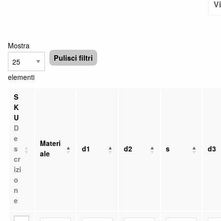
V
Mostra
Pulisci filtri
elementi
S
K
U
D
e
Materi
s
d1
d2
s
d3
ale
cr
izi
o
n
e