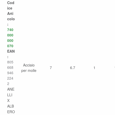
Cod
ice
Arti
colo
:
740
000
000
070
EAN
:
805
Acciaio
668
7
6.7
1
per molle
946
224
2
ANE
LLI
X
ALB
ERO