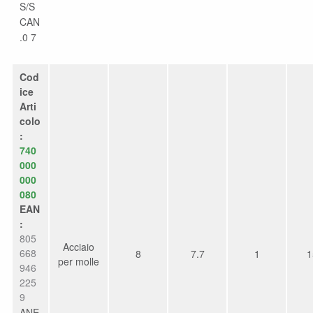
S/S
CAN
.0 7
Cod
ice
Arti
colo
:
740
000
000
080
EAN
:
805
Acciaio
668
8
7.7
1
1
per molle
946
225
9
ANE