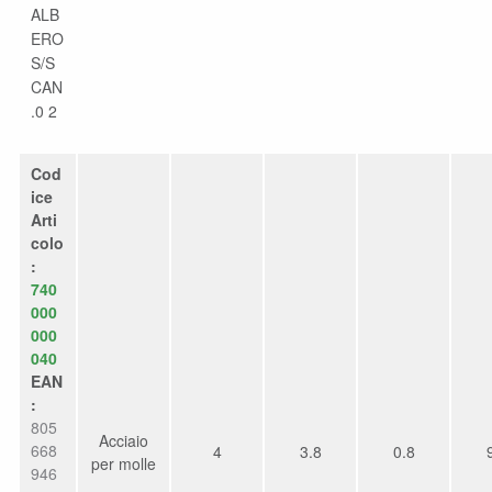
ALB
ERO
S/S
CAN
.0 2
Cod
ice
Arti
colo
:
740
000
000
040
EAN
:
805
Acciaio
668
4
3.8
0.8
per molle
946