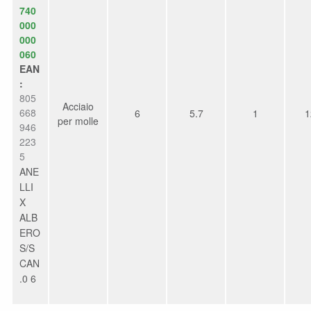
740
000
000
060
EAN
:
805
Acciaio
668
6
5.7
1
1
per molle
946
223
5
ANE
LLI
X
ALB
ERO
S/S
CAN
.0 6