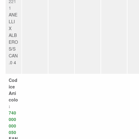
221
1
ANE
LLI
X
ALB
ERO
S/S
CAN
.0 4
Cod
ice
Arti
colo
:
740
000
000
050
EAN