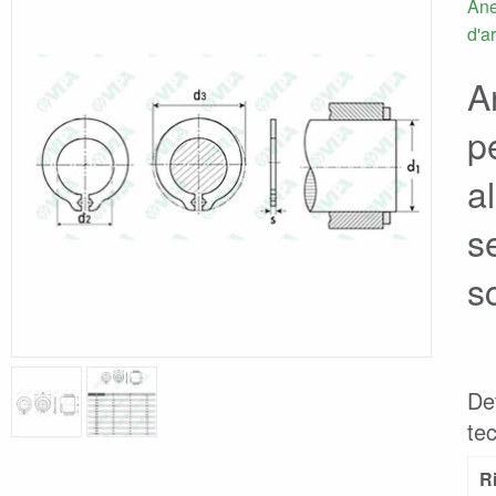
Ane
d'a
An
p
a
s
s
Det
tec
R