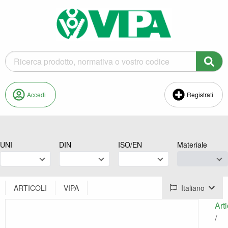
Accedi
Registrati
UNI
DIN
ISO/EN
Materiale
ARTICOLI
VIPA
Italiano
Arti
/