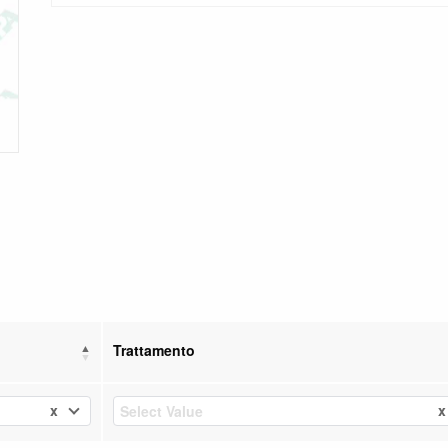
Trattamento
x
x
Select Value