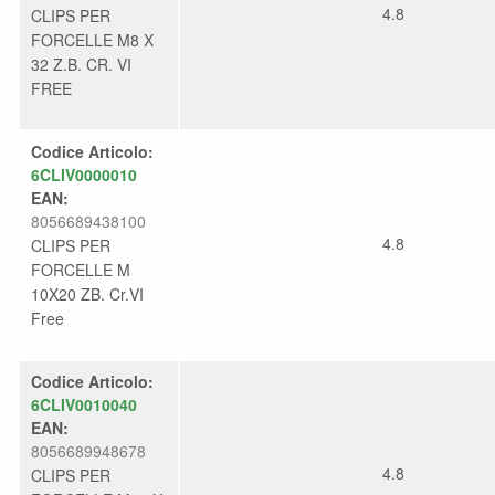
4.8
CLIPS PER
FORCELLE M8 X
32 Z.B. CR. VI
FREE
Codice Articolo:
6CLIV0000010
EAN:
8056689438100
4.8
CLIPS PER
FORCELLE M
10X20 ZB. Cr.VI
Free
Codice Articolo:
6CLIV0010040
EAN:
8056689948678
4.8
CLIPS PER