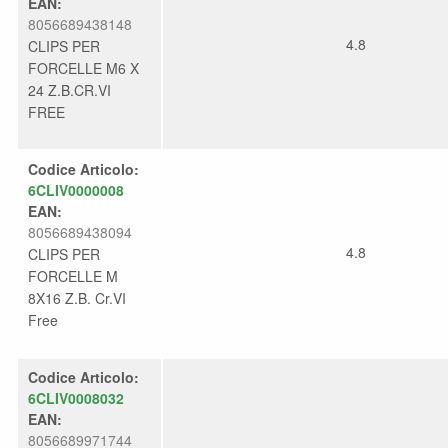
EAN:
8056689438148
4.8
CLIPS PER
FORCELLE M6 X
24 Z.B.CR.VI
FREE
Codice Articolo:
6CLIV0000008
EAN:
8056689438094
4.8
CLIPS PER
FORCELLE M
8X16 Z.B. Cr.VI
Free
Codice Articolo:
6CLIV0008032
EAN:
8056689971744