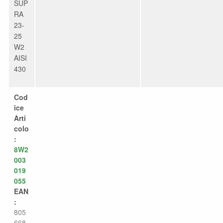
SUP
RA
23-
25
W2
AISI
430
Cod
ice
Arti
colo
:
8W2
003
019
055
EAN
:
805
668