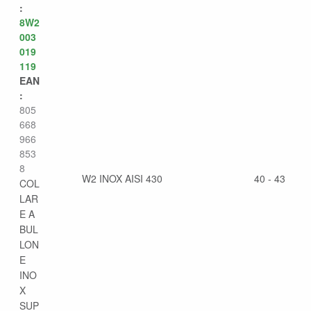
:
8W2
003
019
119
EAN
:
805
668
966
853
8
W2 INOX AISI 430
40 - 43
COL
LAR
E A
BUL
LON
E
INO
X
SUP