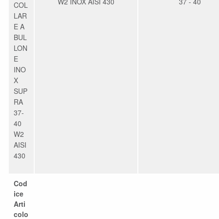
W2 INOX AISI 430
37 - 40
COL
LAR
E A
BUL
LON
E
INO
X
SUP
RA
37-
40
W2
AISI
430
Cod
ice
Arti
colo