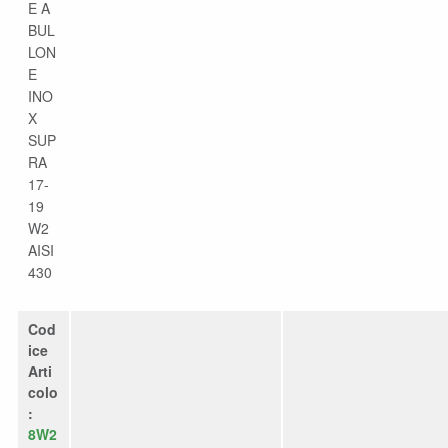
E A
BUL
LON
E
INO
X
SUP
RA
17-
19
W2
AISI
430
Cod
ice
Arti
colo
:
8W2