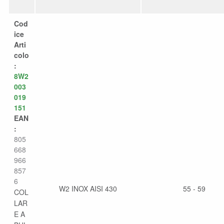
Cod
ice
Arti
colo
:
8W2
003
019
151
EAN
:
805
668
966
857
6
W2 INOX AISI 430
55 - 59
COL
LAR
E A