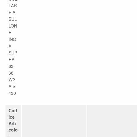
LAR
E A
BUL
LON
E
INO
X
SUP
RA
63-
68
W2
AISI
430
Cod
ice
Arti
colo
: