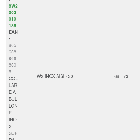
8W2
003
019
186
EAN
:
805
668
966
860
6
W2 INOX AISI 430
68 - 73
COL
LAR
E A
BUL
LON
E
INO
X
SUP
RA