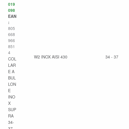
019
098
EAN
:
805
668
966
851
4
W2 INOX AISI 430
34 - 37
COL
LAR
E A
BUL
LON
E
INO
X
SUP
RA
34-
37