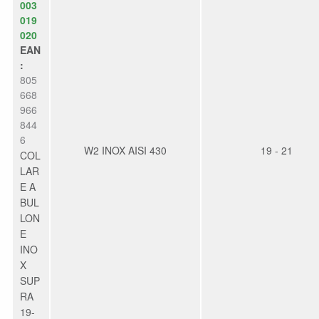
003
019
020
EAN
:
805
668
966
844
6
W2 INOX AISI 430
19 - 21
COL
LAR
E A
BUL
LON
E
INO
X
SUP
RA
19-