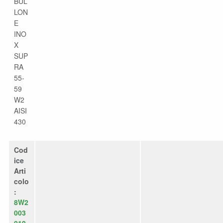
BUL
LON
E
INO
X
SUP
RA
55-
59
W2
AISI
430
Cod
ice
Arti
colo
:
8W2
003
019