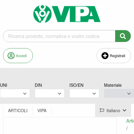
Accedi
Registrati
UNI
DIN
ISO/EN
Materiale
ARTICOLI
VIPA
Italiano
Arti
/