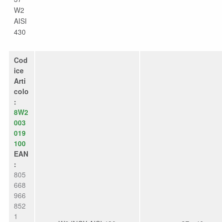
W2
AISI
430
Cod
ice
Arti
colo
:
8W2
003
019
100
EAN
:
805
668
966
852
1