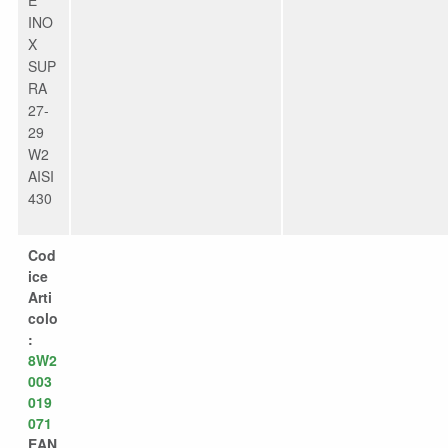
INO
X
SUP
RA
27-
29
W2
AISI
430
Cod
ice
Arti
colo
:
8W2
003
019
071
EAN