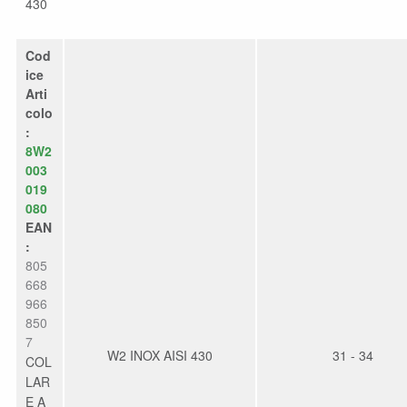
430
Cod
ice
Arti
colo
:
8W2
003
019
080
EAN
:
805
668
966
850
7
W2 INOX AISI 430
31 - 34
COL
LAR
E A