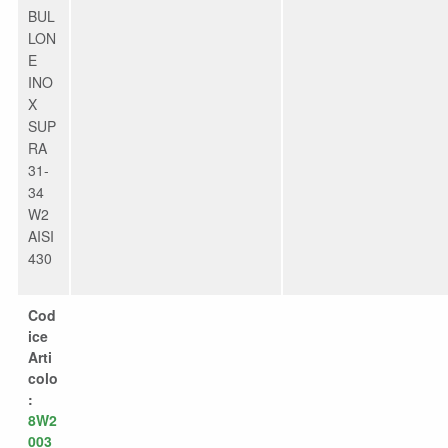
BUL
LON
E
INO
X
SUP
RA
31-
34
W2
AISI
430
Cod
ice
Arti
colo
:
8W2
003