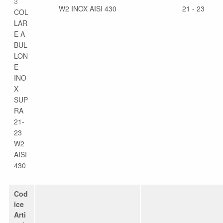
3
W2 INOX AISI 430
21 - 23
COL
LAR
E A
BUL
LON
E
INO
X
SUP
RA
21-
23
W2
AISI
430
Cod
ice
Arti