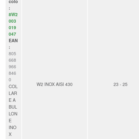
colo
:
8W2
003
019
047
EAN
:
805
668
966
846
0
W2 INOX AISI 430
23 - 25
COL
LAR
E A
BUL
LON
E
INO
X