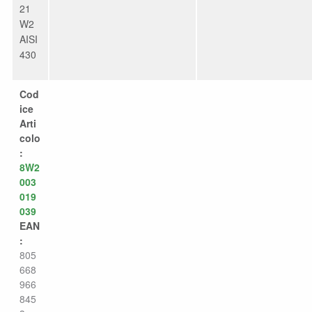
21
W2
AISI
430
Cod
ice
Arti
colo
:
8W2
003
019
039
EAN
:
805
668
966
845