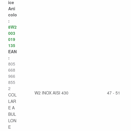
ice
Arti
colo
:
8W2
003
019
135
EAN
:
805
668
966
855
2
W2 INOX AISI 430
47 - 51
COL
LAR
E A
BUL
LON
E