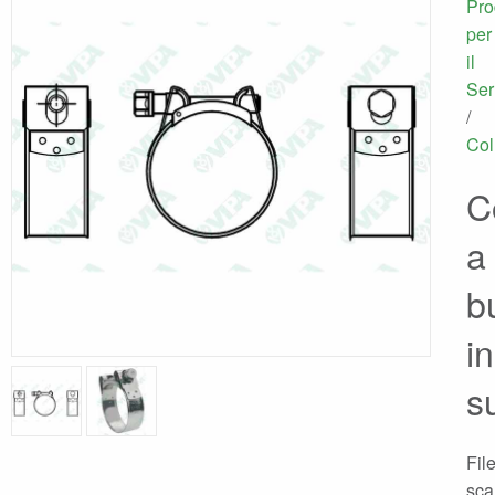
Pro
per
il
Ser
/
Col
Co
a
b
i
s
Fil
scar