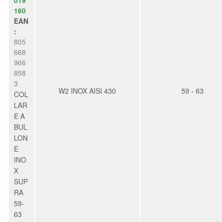
160
EAN
:
805
668
966
858
3
W2 INOX AISI 430
59 - 63
COL
LAR
E A
BUL
LON
E
INO
X
SUP
RA
59-
63