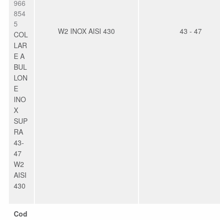
966
854
5
W2 INOX AISI 430
43 - 47
COL
LAR
E A
BUL
LON
E
INO
X
SUP
RA
43-
47
W2
AISI
430
Cod