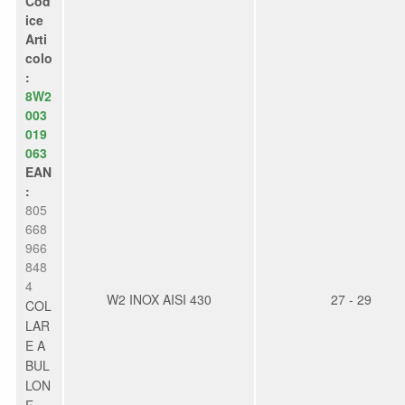
Cod
ice
Arti
colo
:
8W2
003
019
063
EAN
:
805
668
966
848
4
W2 INOX AISI 430
27 - 29
COL
LAR
E A
BUL
LON
E