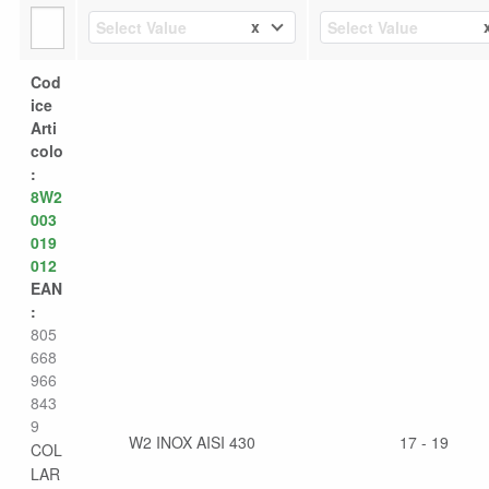
x
Select Value
Select Value
Cod
ice
Arti
colo
:
8W2
003
019
012
EAN
:
805
668
966
843
9
W2 INOX AISI 430
17 - 19
COL
LAR