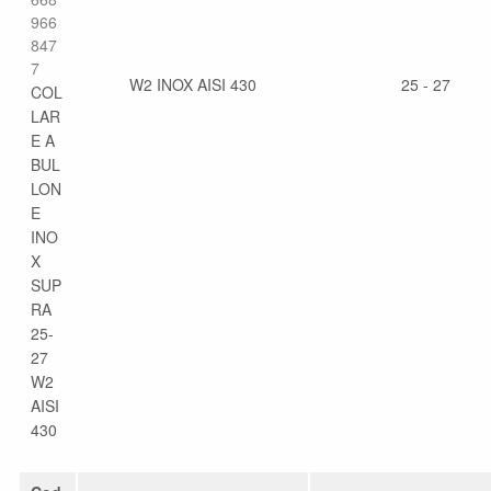
966
847
7
W2 INOX AISI 430
25 - 27
COL
LAR
E A
BUL
LON
E
INO
X
SUP
RA
25-
27
W2
AISI
430