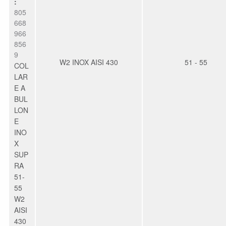
:
805
668
966
856
9
W2 INOX AISI 430
51 - 55
COL
LAR
E A
BUL
LON
E
INO
X
SUP
RA
51-
55
W2
AISI
430