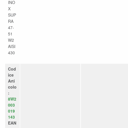
INO
X
SUP
RA
47-
51
W2
AISI
430
Cod
ice
Arti
colo
:
8W2
003
019
143
EAN