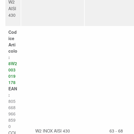
W2
AISI
430
Cod
ice
Arti
colo
:
8W2
003
019
178
EAN
:
805
668
966
859
0
W2 INOX AISI 430
63 - 68
COL