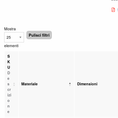
Mostra
Pulisci filtri
elementi
S
K
U
D
e
s
Materiale
Dimensioni
cr
izi
o
n
e