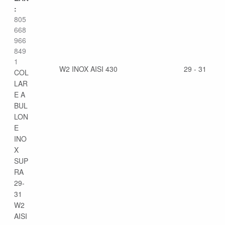
:
805
668
966
849
1
W2 INOX AISI 430
29 - 31
COL
LAR
E A
BUL
LON
E
INO
X
SUP
RA
29-
31
W2
AISI