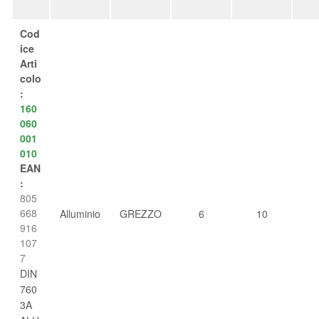
Cod
ice
Arti
colo
:
160
060
001
010
EAN
:
805
668
Alluminio
GREZZO
6
10
916
107
7
DIN
760
3A