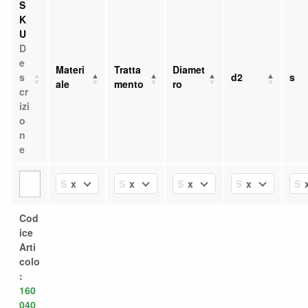
S
K
U
D
e
Materi
Tratta
Diamet
s
d2
s
ale
mento
ro
cr
izi
o
n
e
x
x
x
x
Select Value
Select Value
Select Value
Select Value
Se
Cod
ice
Arti
colo
:
160
040