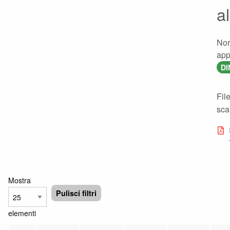
a
Nor
appl
DI
Fil
scar
Mostra
Pulisci filtri
elementi