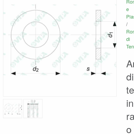
Ron
e
Pia
/
Ron
di
Ten
An
di
t
in
r
o