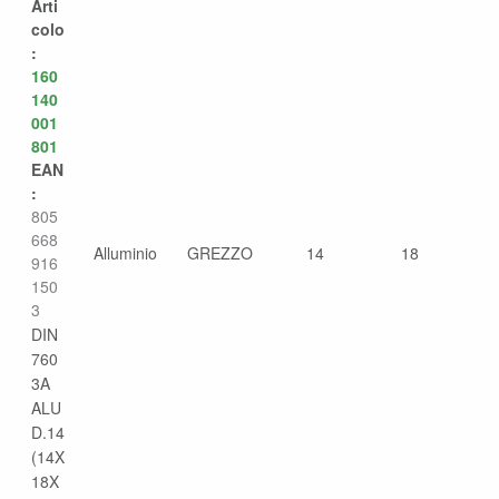
Arti
colo
:
160
140
001
801
EAN
:
805
668
Alluminio
GREZZO
14
18
916
150
3
DIN
760
3A
ALU
D.14
(14X
18X