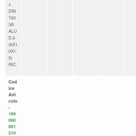
4
DIN
760
3A
ALU
D.6
(6X1
0X1.
5)
RIC.
Cod
ice
Arti
colo
:
160
060
001
210