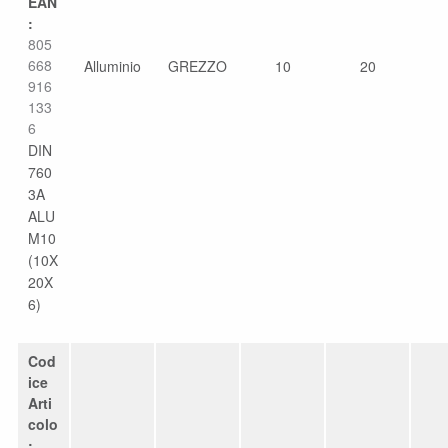
EAN
:
805
668
Alluminio
GREZZO
10
20
916
133
6
DIN
760
3A
ALU
M10
(10X
20X
6)
Cod
ice
Arti
colo
: