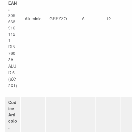
EAN
:
805
Alluminio
GREZZO
6
12
668
916
112
1
DIN
760
3A
ALU
D.6
(6X1
2X1)
Cod
ice
Arti
colo
: