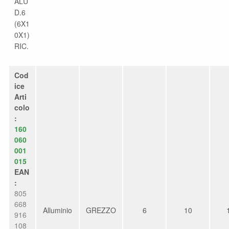
ALU
D.6
(6X1
0X1)
RIC.
Cod
ice
Arti
colo
:
160
060
001
015
EAN
:
805
668
Alluminio
GREZZO
6
10
916
108