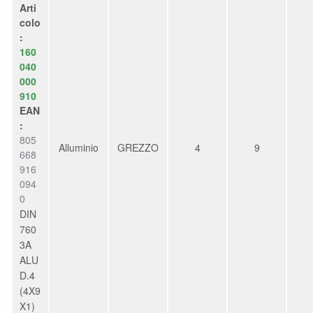
Arti
colo
:
160
040
000
910
EAN
:
805
Alluminio
GREZZO
4
9
668
916
094
0
DIN
760
3A
ALU
D.4
(4X9
X1)