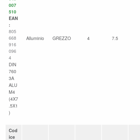
007
510
EAN
:
805
668
Alluminio
GREZZO
4
7.5
916
096
4
DIN
760
3A
ALU
M4
(4X7
.5X1
)
Cod
ice