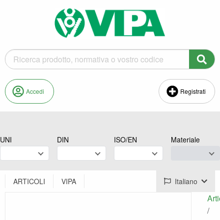
Accedi
Registrati
UNI
DIN
ISO/EN
Materiale
ARTICOLI
VIPA
Italiano
Arti
/