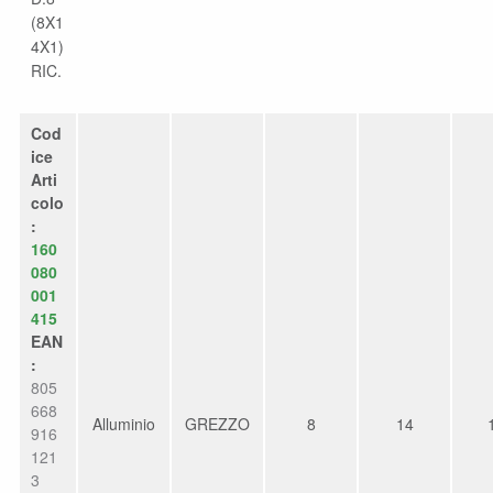
(8X1
4X1)
RIC.
Cod
ice
Arti
colo
:
160
080
001
415
EAN
:
805
668
Alluminio
GREZZO
8
14
916
121
3