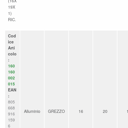
(16X
19X
1)
RIC.
Cod
ice
Arti
colo
:
160
160
002
015
EAN
:
805
668
Alluminio
GREZZO
16
20
916
159
6