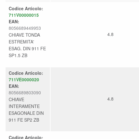
Codice Articolo:
711V00000015
EAN:
8056689449953
4.8
CHIAVE TONDA
ESTREMITA'
ESAG. DIN 911 FE
SP1.5 ZB
Codice Articolo:
711VE0000020
EAN:
8056689803090
4.8
CHIAVE
INTERAMENTE
ESAGONALE DIN
911 FE SP2 ZB
Codice Articolo: