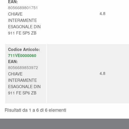
EAN:
8056689801751
4.8
CHIAVE
INTERAMENTE
ESAGONALE DIN
911 FE SP5 ZB
Codice Articolo:
711VE0000060
EAN:
8056689853972
4.8
CHIAVE
INTERAMENTE
ESAGONALE DIN
911 FE SP6 ZB
Risultati da 1 a 6 di 6 elementi