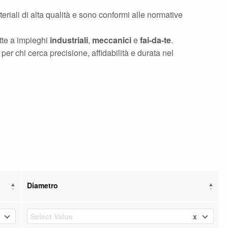
eriali di alta qualità e sono conformi alle normative
tte a impieghi
industriali
,
meccanici
e
fai-da-te
.
per chi cerca precisione, affidabilità e durata nel
Diametro
x
Select Value