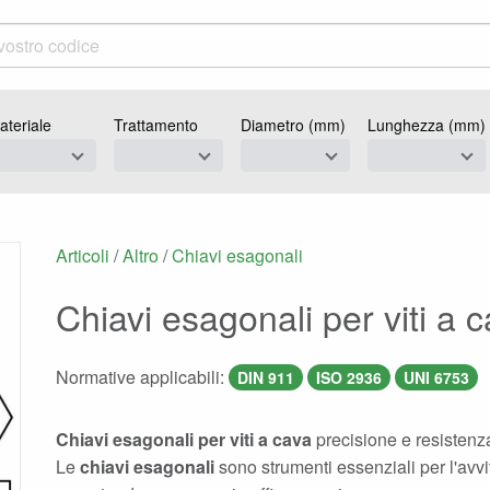
ateriale
Trattamento
Diametro (mm)
Lunghezza (mm)
Articoli
/
Altro
/
Chiavi esagonali
Chiavi esagonali per viti a 
Normative applicabili:
DIN 911
ISO 2936
UNI 6753
Chiavi esagonali per viti a cava
precisione e resistenza
Le
chiavi esagonali
sono strumenti essenziali per l'avv