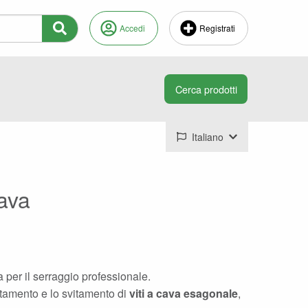
Accedi
Registrati
Italiano
cava
 per il serraggio professionale.
itamento e lo svitamento di
viti a cava esagonale
,