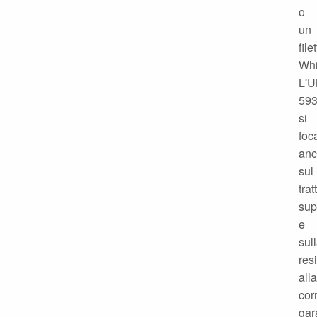
o
un
file
Whi
L'U
59
si
foc
an
sul
tra
sup
e
sul
res
alla
cor
gar