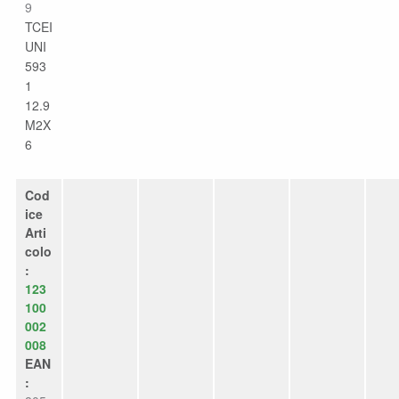
9
TCEI
UNI
593
1
12.9
M2X
6
Cod
ice
Arti
colo
:
123
100
002
008
EAN
: