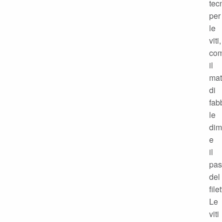
tec
per
le
viti,
co
il
mat
di
fab
le
dim
e
il
pas
del
file
Le
viti