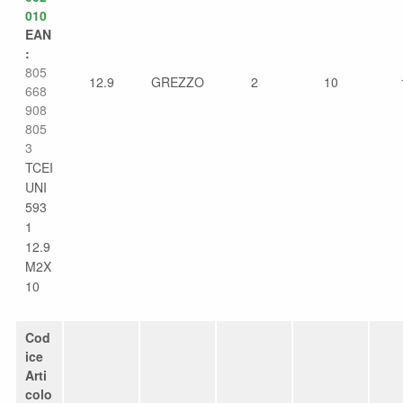
010
EAN
:
805
12.9
GREZZO
2
10
668
908
805
3
TCEI
UNI
593
1
12.9
M2X
10
Cod
ice
Arti
colo