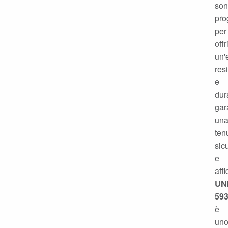
so
pro
per
offr
un'
res
e
dur
gar
un
ten
sic
e
affi
UN
59
è
un