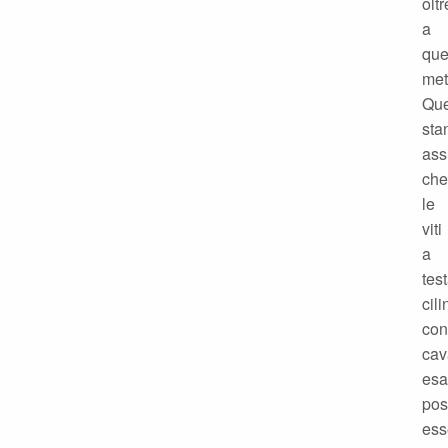
oltr
a
que
met
Que
sta
ass
che
le
viti
a
tes
cili
con
cav
esa
po
ess