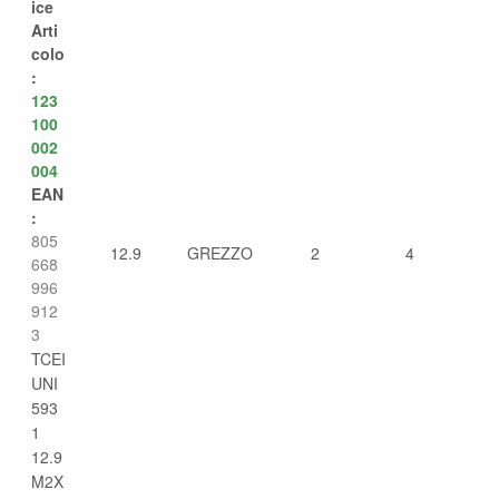
ice
Arti
colo
:
123
100
002
004
EAN
:
805
12.9
GREZZO
2
4
668
996
912
3
TCEI
UNI
593
1
12.9
M2X