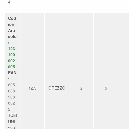
4
Cod
ice
Arti
colo
:
123
100
002
005
EAN
:
805
12.9
GREZZO
2
5
668
908
802
2
TCEI
UNI
593