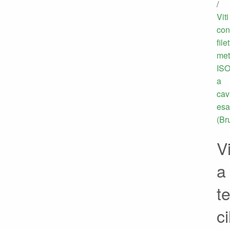
/
Viti
con
file
met
IS
a
cav
esa
(Br
Vi
a
t
ci