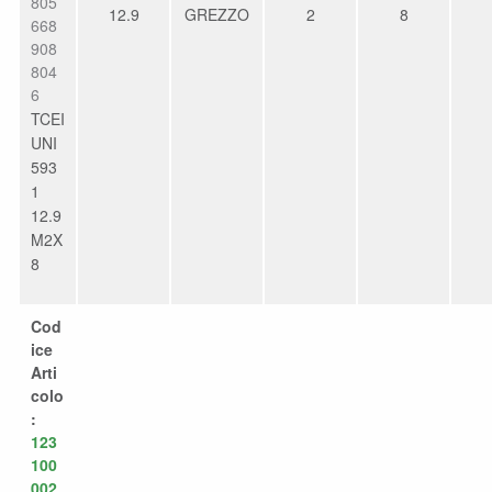
805
12.9
GREZZO
2
8
668
908
804
6
TCEI
UNI
593
1
12.9
M2X
8
Cod
ice
Arti
colo
:
123
100
002