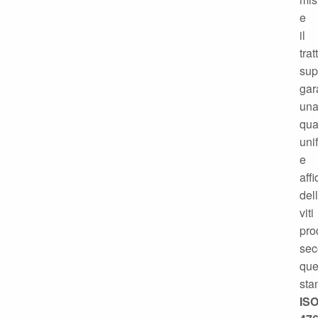
e
il
tra
sup
gar
un
qua
uni
e
affi
del
viti
pro
se
que
sta
IS