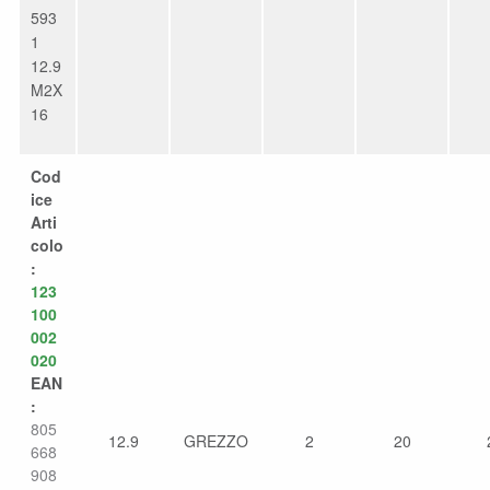
593
1
12.9
M2X
16
Cod
ice
Arti
colo
:
123
100
002
020
EAN
:
805
12.9
GREZZO
2
20
668
908