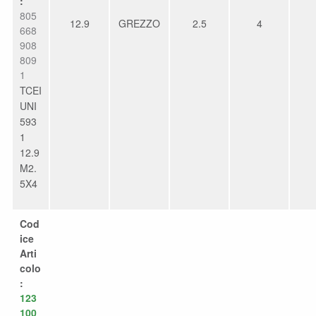
:
805
12.9
GREZZO
2.5
4
668
908
809
1
TCEI
UNI
593
1
12.9
M2.
5X4
Cod
ice
Arti
colo
:
123
100