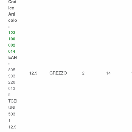
Cod
ice
Arti
colo
:
123
100
002
014
EAN
:
805
12.9
GREZZO
2
14
903
228
013
5
TCEI
UNI
593
1
12.9