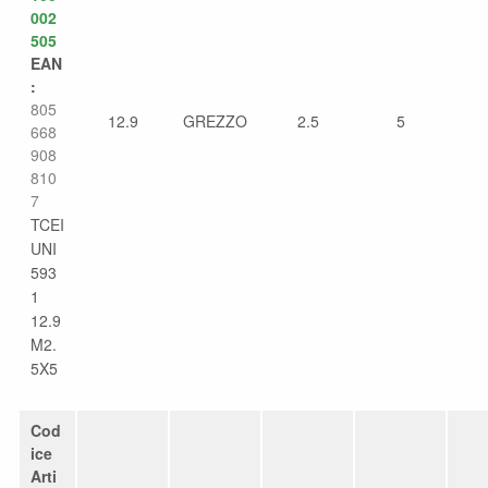
002
505
EAN
:
805
12.9
GREZZO
2.5
5
668
908
810
7
TCEI
UNI
593
1
12.9
M2.
5X5
Cod
ice
Arti