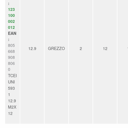
:
123
100
002
012
EAN
:
805
12.9
GREZZO
2
12
668
908
806
0
TCEI
UNI
593
1
12.9
M2X
12