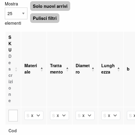
Mostra
Solo nuovi arrivi
Pulisci filtri
elementi
S
K
U
D
e
Materi
Tratta
Diamet
Lungh
s
b
ale
mento
ro
ezza
cr
izi
o
n
e
x
x
x
x
Select Value
Select Value
Select Value
Select Value
Se
Cod