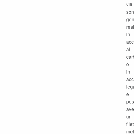
viti
so
gen
rea
in
acc
al
car
o
in
acc
leg
e
po
ave
un
file
met