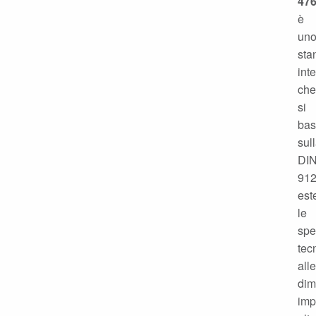
47
è
un
sta
int
che
si
ba
sul
DI
912
est
le
spe
tec
alle
dim
imp