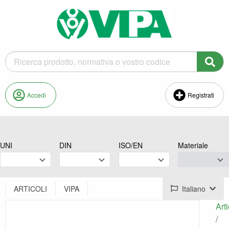
Accedi
Registrati
UNI
DIN
ISO/EN
Materiale
ARTICOLI
VIPA
Italiano
Arti
/