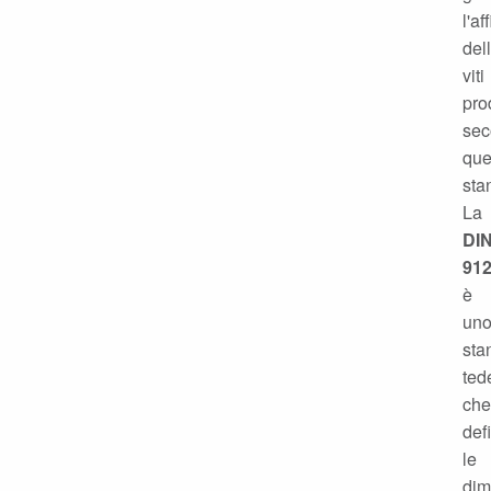
l'af
del
viti
pro
se
que
sta
La
DI
91
è
un
sta
ted
che
def
le
dim