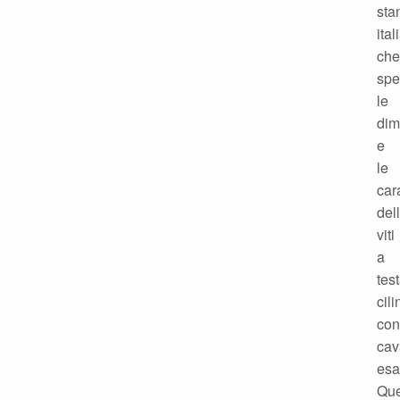
sta
ital
che
spe
le
dim
e
le
car
del
viti
a
tes
cili
con
cav
esa
Que