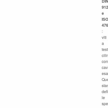
DI
91
e
IS
47
:
viti
a
tes
cili
con
cav
esa
Que
sta
def
le
spe