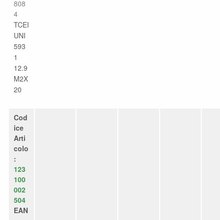
808
4
TCEI
UNI
593
1
12.9
M2X
20
Cod
ice
Arti
colo
:
123
100
002
504
EAN