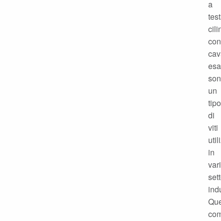
a
tes
cili
con
cav
esa
so
un
tipo
di
viti
util
in
vari
sett
indu
Que
com