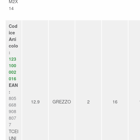
M2X
14
Cod
ice
Arti
colo
:
123
100
002
016
EAN
:
805
12.9
GREZZO
2
16
668
908
807
7
TCEI
UNI