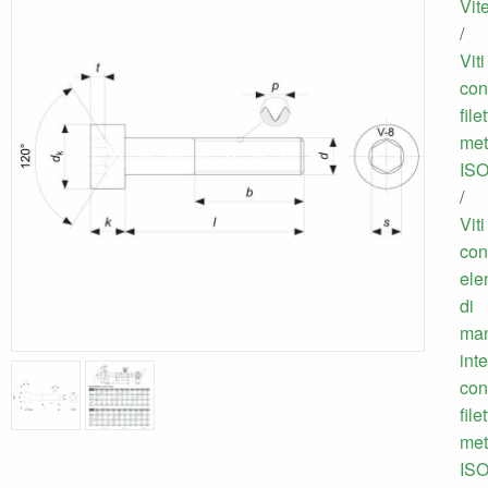
Vit
/
Viti
con
file
met
IS
/
Viti
con
ele
di
ma
int
con
file
met
IS