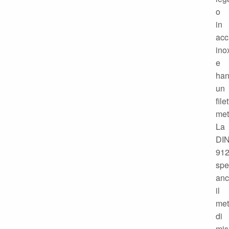
o
in
acc
ino
e
ha
un
file
met
La
DI
91
spe
an
il
me
di
mis