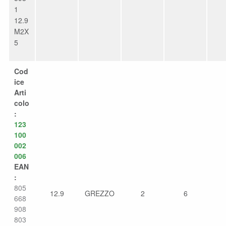
1
12.9
M2X
5
Cod
ice
Arti
colo
:
123
100
002
006
EAN
:
805
12.9
GREZZO
2
6
668
908
803