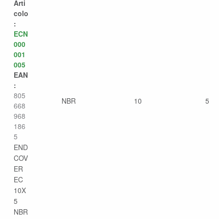
Arti
colo
:
ECN
000
001
005
EAN
:
805
NBR
10
5
668
968
186
5
END
COV
ER
EC
10X
5
NBR