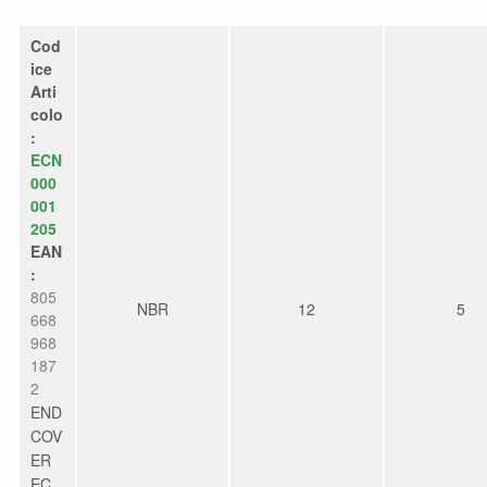
Cod
ice
Arti
colo
:
ECN
000
001
205
EAN
:
805
NBR
12
5
668
968
187
2
END
COV
ER
EC