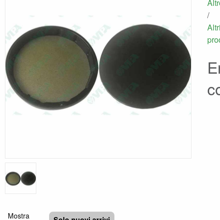
Alt
/
Altr
pro
E
c
Mostra
Solo nuovi arrivi