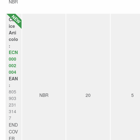
NBR
Cod
ice
Arti
colo
:
ECN
000
002
004
EAN
:
805
NBR
20
5
903
231
314
7
END
COV
ER