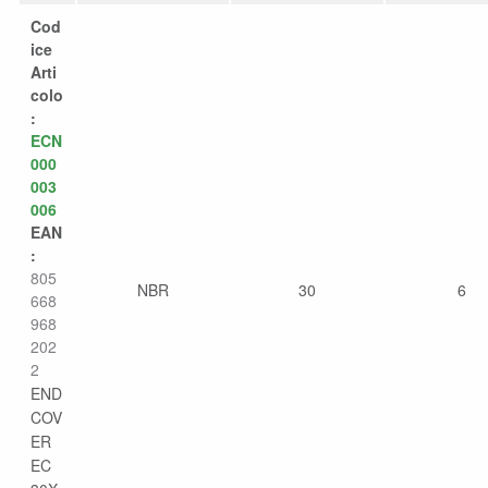
Cod
ice
Arti
colo
:
ECN
000
003
006
EAN
:
805
NBR
30
6
668
968
202
2
END
COV
ER
EC