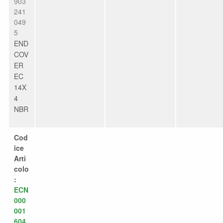
903
241
049
5
END
COV
ER
EC
14X
4
NBR
Cod
ice
Arti
colo
:
ECN
000
001
604