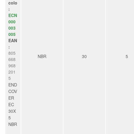
colo
:
ECN
000
003
005
EAN
:
805
NBR
30
5
668
968
201
5
END
COV
ER
EC
30X
5
NBR