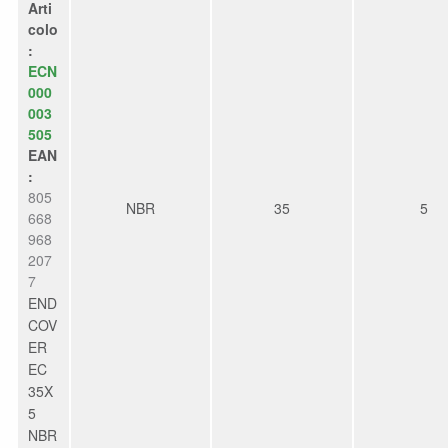
Arti
colo
:
ECN
000
003
505
EAN
:
805
NBR
35
5
668
968
207
7
END
COV
ER
EC
35X
5
NBR