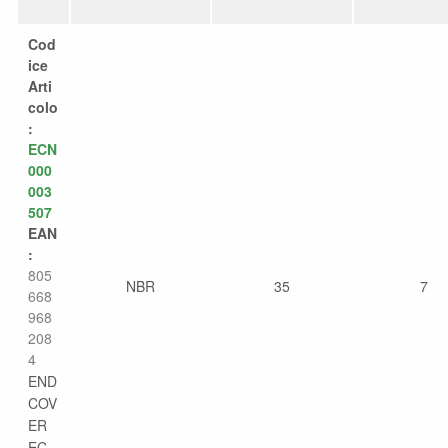
Cod
ice
Arti
colo
:
ECN
000
003
507
EAN
:
805
NBR
35
7
668
968
208
4
END
COV
ER
EC