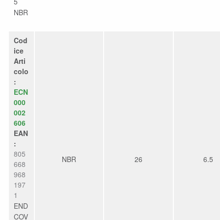
5
NBR
Cod
ice
Arti
colo
:
ECN
000
002
606
EAN
:
805
NBR
26
6.5
668
968
197
1
END
COV