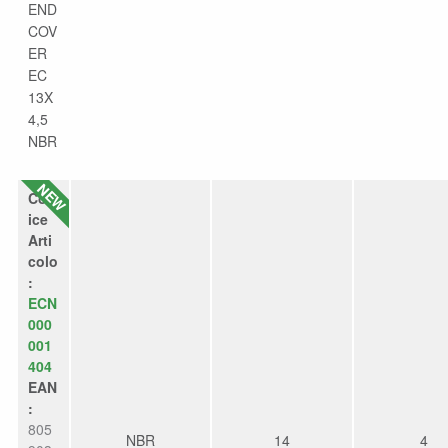
END
COV
ER
EC
13X
4,5
NBR
Cod
ice
Arti
colo
:
ECN
000
001
404
EAN
:
805
NBR
14
4