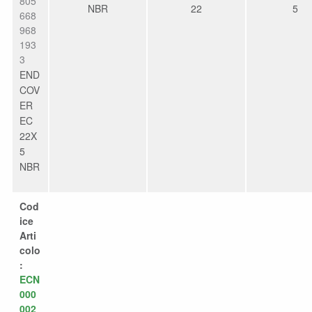
805
NBR
22
5
668
968
193
3
END
COV
ER
EC
22X
5
NBR
Cod
ice
Arti
colo
:
ECN
000
002