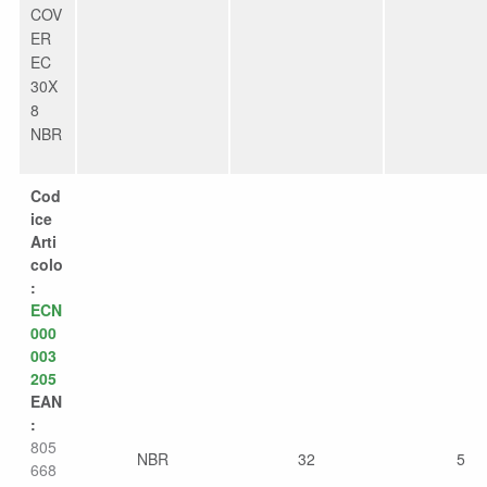
COV
ER
EC
30X
8
NBR
Cod
ice
Arti
colo
:
ECN
000
003
205
EAN
:
805
NBR
32
5
668