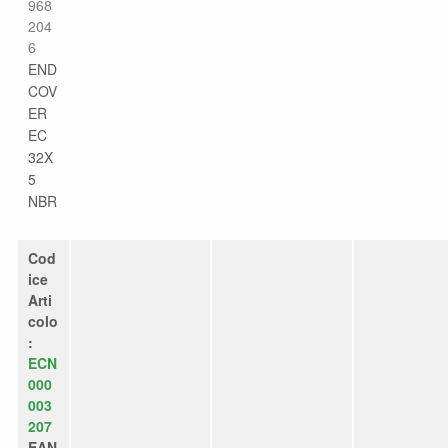
968
204
6
END
COV
ER
EC
32X
5
NBR
Cod
ice
Arti
colo
:
ECN
000
003
207
EAN