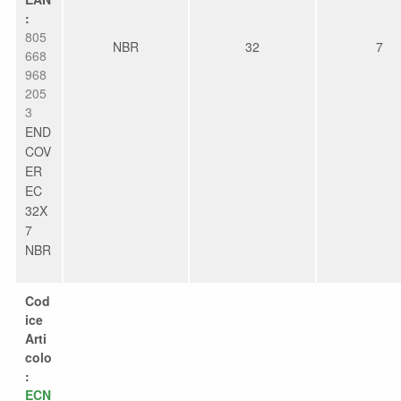
:
805
NBR
32
7
668
968
205
3
END
COV
ER
EC
32X
7
NBR
Cod
ice
Arti
colo
:
ECN