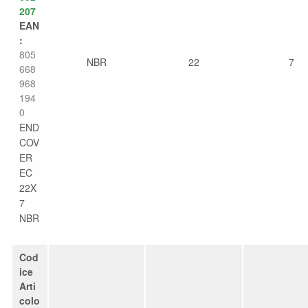
207
EAN
:
805
NBR
22
7
668
968
194
0
END
COV
ER
EC
22X
7
NBR
Cod
ice
Arti
colo