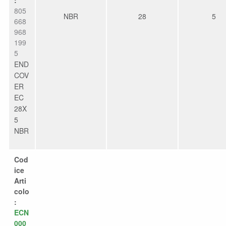
805
NBR
28
5
668
968
199
5
END
COV
ER
EC
28X
5
NBR
Cod
ice
Arti
colo
:
ECN
000