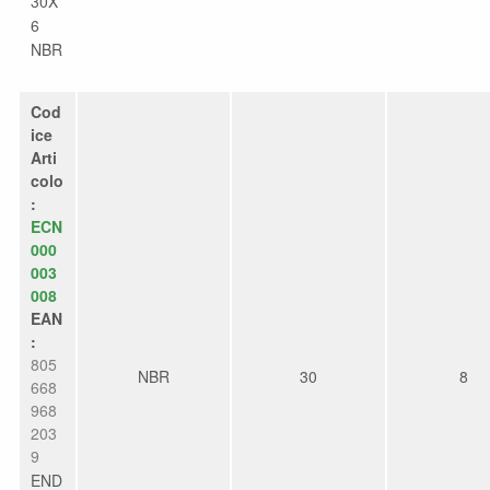
30X
6
NBR
Cod
ice
Arti
colo
:
ECN
000
003
008
EAN
:
805
NBR
30
8
668
968
203
9
END