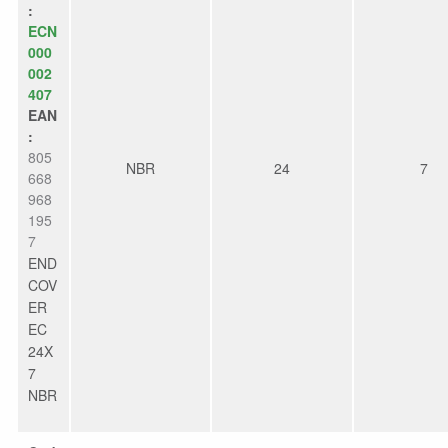
:
ECN
000
002
407
EAN
:
805
NBR
24
7
668
968
195
7
END
COV
ER
EC
24X
7
NBR