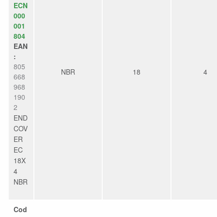
ECN
000
001
804
EAN
:
805
NBR
18
4
668
968
190
2
END
COV
ER
EC
18X
4
NBR
Cod