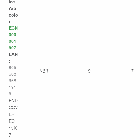
ice
Arti
colo
:
ECN
000
001
907
EAN
:
805
NBR
19
7
668
968
191
9
END
COV
ER
EC
19X
7