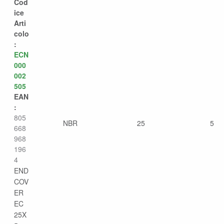
Cod
ice
Arti
colo
:
ECN
000
002
505
EAN
:
805
NBR
25
5
668
968
196
4
END
COV
ER
EC
25X