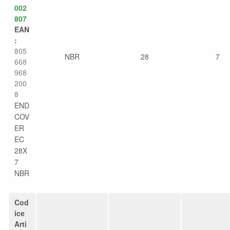
002
807
EAN
:
805
NBR
28
7
668
968
200
8
END
COV
ER
EC
28X
7
NBR
Cod
ice
Arti