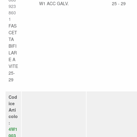
W1 ACC GALV.
25 - 29
923
860
1
FAS
CET
TA
BIFI
LAR
E A
VITE
25-
29
Cod
ice
Arti
colo
:
4W1
003