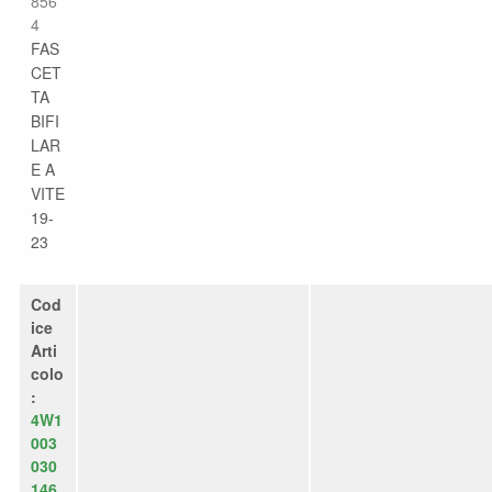
856
4
FAS
CET
TA
BIFI
LAR
E A
VITE
19-
23
Cod
ice
Arti
colo
:
4W1
003
030
146