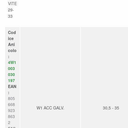
VITE
29-
33
Cod
ice
Arti
colo
:
4W1
003
030
197
EAN
:
805
668
W1 ACC GALV.
30,5 - 35
923
863
2