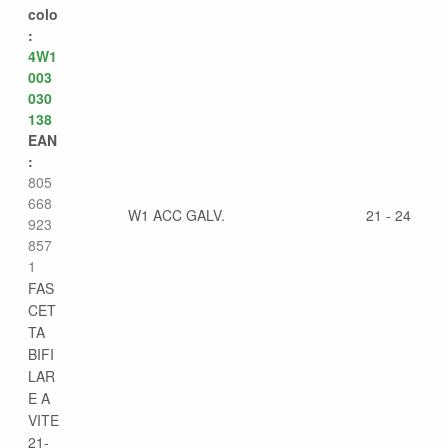
colo
:
4W1
003
030
138
EAN
:
805
668
W1 ACC GALV.
21 - 24
923
857
1
FAS
CET
TA
BIFI
LAR
E A
VITE
21-