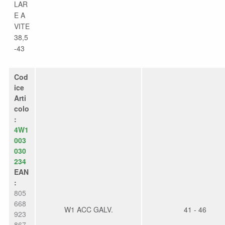
LAR
E A
VITE
38,5
-43
Cod
ice
Arti
colo
:
4W1
003
030
234
EAN
:
805
668
W1 ACC GALV.
41 - 46
923
867