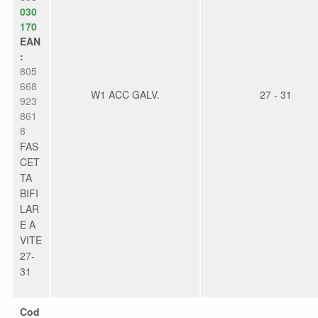
030
170
EAN
:
805
668
W1 ACC GALV.
27 - 31
923
861
8
FAS
CET
TA
BIFI
LAR
E A
VITE
27-
31
Cod