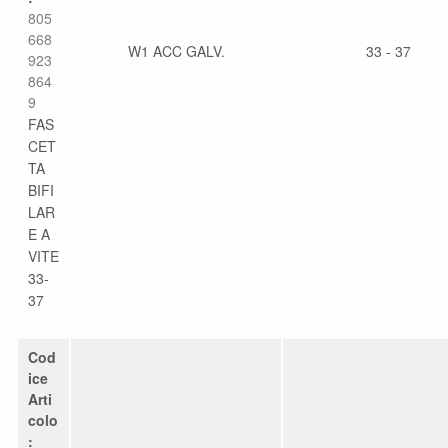
805
668
W1 ACC GALV.
33 - 37
923
864
9
FAS
CET
TA
BIFI
LAR
E A
VITE
33-
37
Cod
ice
Arti
colo
: