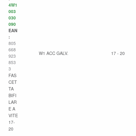
4W1
003
030
090
EAN
:
805
668
W1 ACC GALV.
17 - 20
923
853
3
FAS
CET
TA
BIFI
LAR
E A
VITE
17-
20