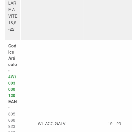
LAR
E A
VITE
18,5
-22
Cod
ice
Arti
colo
:
4W1
003
030
120
EAN
:
805
668
W1 ACC GALV.
19 - 23
923