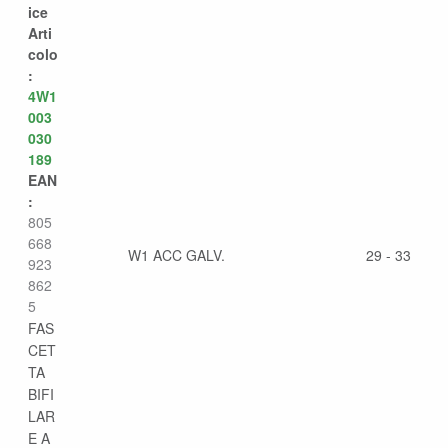
ice
Arti
colo
:
4W1
003
030
189
EAN
:
805
668
W1 ACC GALV.
29 - 33
923
862
5
FAS
CET
TA
BIFI
LAR
E A