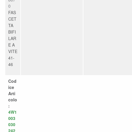
0
FAS
CET
TA
BIFI
LAR
E A
VITE
41-
46
Cod
ice
Arti
colo
:
4W1
003
030
242