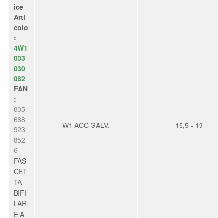
ice
Arti
colo
:
4W1
003
030
082
EAN
:
805
668
W1 ACC GALV.
15,5 - 19
923
852
6
FAS
CET
TA
BIFI
LAR
E A