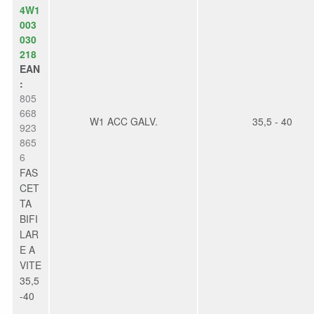
4W1
003
030
218
EAN
:
805
668
W1 ACC GALV.
35,5 - 40
923
865
6
FAS
CET
TA
BIFI
LAR
E A
VITE
35,5
-40