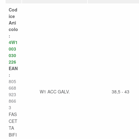
Cod
ice
Arti
colo
:
4W1
003
030
226
EAN
:
805
668
W1 ACC GALV.
38,5 - 43
923
866
3
FAS
CET
TA
BIFI