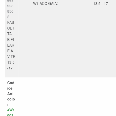
668
W1 ACC GALV.
13,5 - 17
923
850
2
FAS
CET
TA
BIFI
LAR
E A
VITE
13,5
-17
Cod
ice
Arti
colo
:
4W1
003