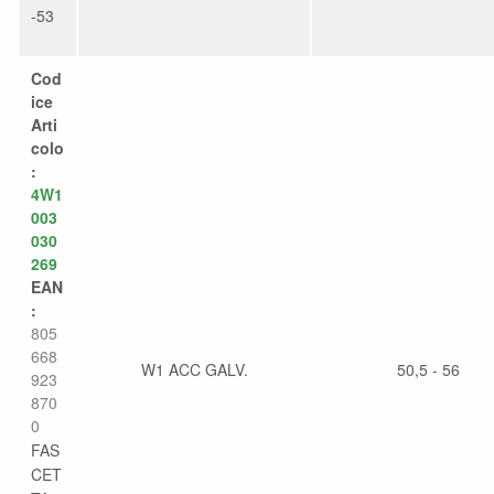
-53
Cod
ice
Arti
colo
:
4W1
003
030
269
EAN
:
805
668
W1 ACC GALV.
50,5 - 56
923
870
0
FAS
CET