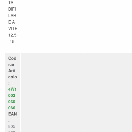
TA
BIFI
LAR
E A
VITE
12,5
-15
Cod
ice
Arti
colo
:
4W1
003
030
066
EAN
:
805