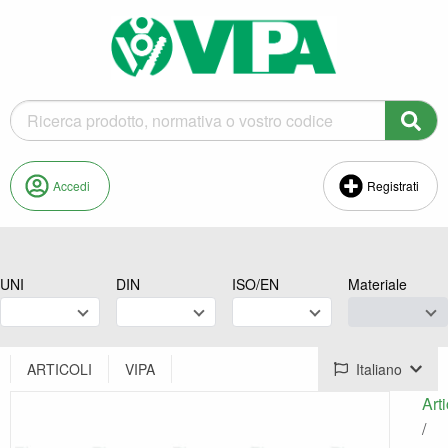
Accedi
Registrati
UNI
DIN
ISO/EN
Materiale
ARTICOLI
VIPA
Italiano
Arti
/