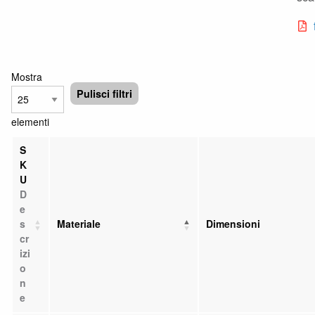
Mostra
Pulisci filtri
elementi
S
K
U
D
e
s
Materiale
Dimensioni
cr
izi
o
n
e