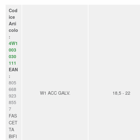
Cod
ice
Arti
colo
:
4W1
003
030
111
EAN
:
805
668
W1 ACC GALV.
18,5 - 22
923
855
7
FAS
CET
TA
BIFI