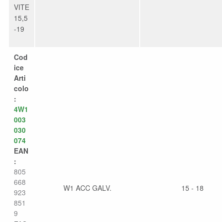
VITE
15,5
-19
Cod
ice
Arti
colo
:
4W1
003
030
074
EAN
:
805
668
W1 ACC GALV.
15 - 18
923
851
9