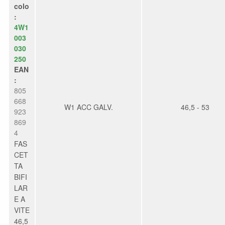
colo
:
4W1
003
030
250
EAN
:
805
668
W1 ACC GALV.
46,5 - 53
923
869
4
FAS
CET
TA
BIFI
LAR
E A
VITE
46,5