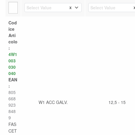
x
Select Value
Select Value
Cod
ice
Arti
colo
:
4W1
003
030
040
EAN
:
805
668
W1 ACC GALV.
12,5 - 15
923
848
9
FAS
CET