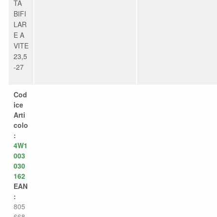
TA
BIFI
LAR
E A
VITE
23,5
-27
Cod
ice
Arti
colo
:
4W1
003
030
162
EAN
:
805
668