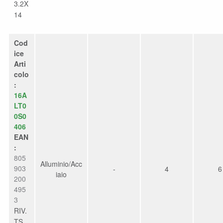
3.2X
14
Cod
ice
Arti
colo
:
16A
LT0
0S0
406
EAN
:
805
Alluminio/Acc
903
-
4
6
iaio
200
495
3
RIV.
TS