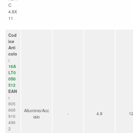
C
4.8X
11
Cod
ice
Arti
colo
:
16A
LT0
0S0
512
EAN
:
805
668
Alluminio/Acc
-
4.8
1
916
iaio
496
2