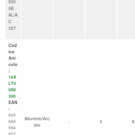
920
0B
AL/A
C
3X7
Cod
ice
Arti
colo
:
16A
LT0
0S0
308
EAN
:
805
Alluminio/Acc
668
-
3
8
iaio
994
922