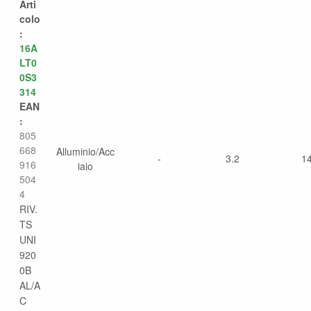
Arti
colo
:
16A
LT0
0S3
314
EAN
:
805
668
Alluminio/Acc
-
3.2
1
916
iaio
504
4
RIV.
TS
UNI
920
0B
AL/A
C