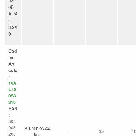
920
0B
AL/A
C
3.2X
9
Cod
ice
Arti
colo
:
16A
LT0
0S3
310
EAN
:
805
903
Alluminio/Acc
-
3.2
1
200
iaio