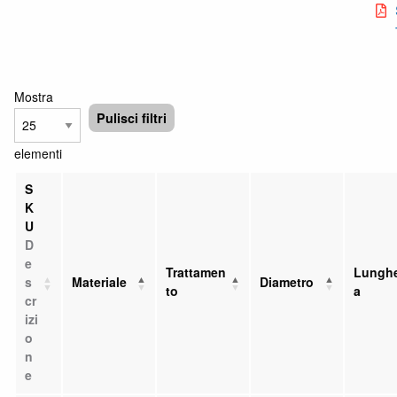
Mostra
Pulisci filtri
elementi
S
K
U
D
e
Trattamen
Lungh
s
Materiale
Diametro
to
a
cr
izi
o
n
e