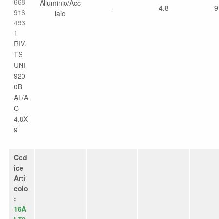
668
Alluminio/Acc
-
4.8
9
916
iaio
493
1
RIV.
TS
UNI
920
0B
AL/A
C
4.8X
9
Cod
ice
Arti
colo
:
16A
LT0