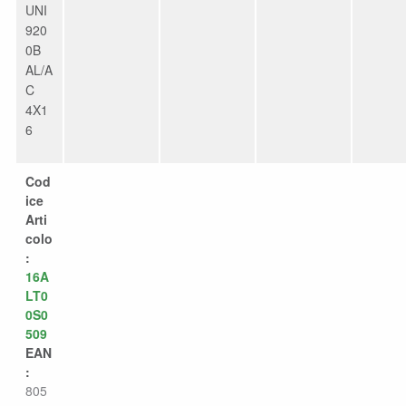
UNI
920
0B
AL/A
C
4X1
6
Cod
ice
Arti
colo
:
16A
LT0
0S0
509
EAN
:
805