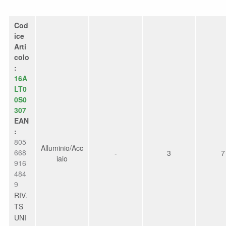
Cod
ice
Arti
colo
:
16A
LT0
0S0
307
EAN
:
805
Alluminio/Acc
668
-
3
7
iaio
916
484
9
RIV.
TS
UNI