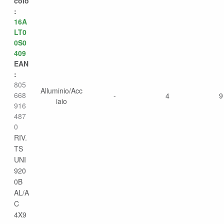
colo
:
16A
LT0
0S0
409
EAN
:
805
Alluminio/Acc
668
-
4
9
iaio
916
487
0
RIV.
TS
UNI
920
0B
AL/A
C
4X9