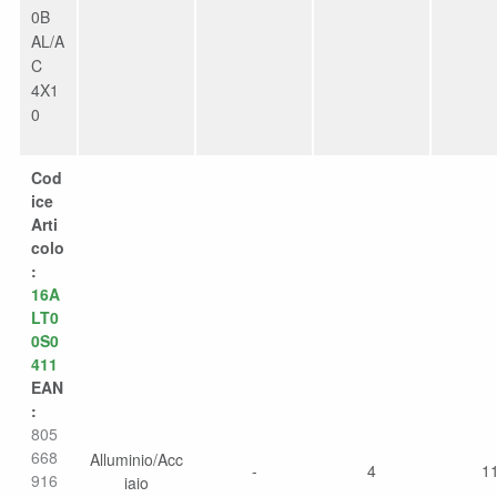
0B
AL/A
C
4X1
0
Cod
ice
Arti
colo
:
16A
LT0
0S0
411
EAN
:
805
668
Alluminio/Acc
-
4
1
916
iaio