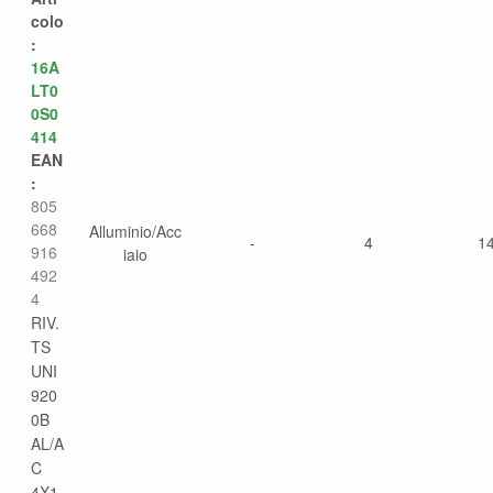
colo
:
16A
LT0
0S0
414
EAN
:
805
668
Alluminio/Acc
-
4
1
916
iaio
492
4
RIV.
TS
UNI
920
0B
AL/A
C
4X1