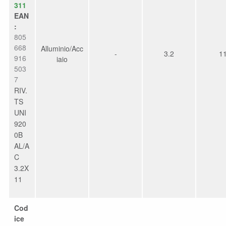
311
EAN
:
805
668
Alluminio/Acc
-
3.2
1
916
iaio
503
7
RIV.
TS
UNI
920
0B
AL/A
C
3.2X
11
Cod
ice