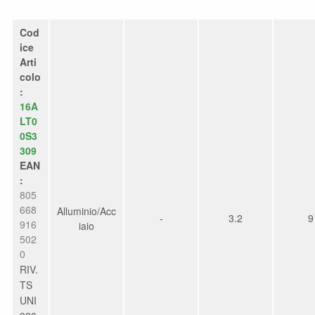
Cod
ice
Arti
colo
:
16A
LT0
0S3
309
EAN
:
805
668
Alluminio/Acc
-
3.2
9
916
iaio
502
0
RIV.
TS
UNI