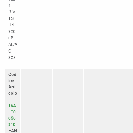
4
RIV.
TS
UNI
920
0B
AL/A
C
3X8
Cod
ice
Arti
colo
:
16A
LT0
0S0
310
EAN