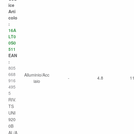
ice
Arti
colo
:
16A
LT0
0S0
511
EAN
:
805
668
Alluminio/Acc
-
4.8
1
916
iaio
495
5
RIV.
TS
UNI
920
0B
AL/A