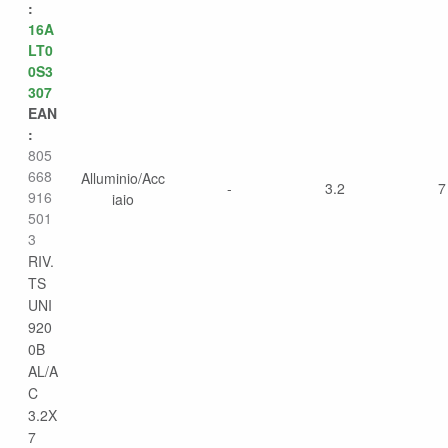
:
16A
LT0
0S3
307
EAN
:
805
668
Alluminio/Acc
-
3.2
7
916
iaio
501
3
RIV.
TS
UNI
920
0B
AL/A
C
3.2X
7