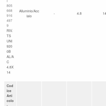
:
805
668
Alluminio/Acc
-
4.8
1
916
iaio
497
9
RIV.
TS
UNI
920
0B
AL/A
C
4.8X
14
Cod
ice
Arti
colo
: