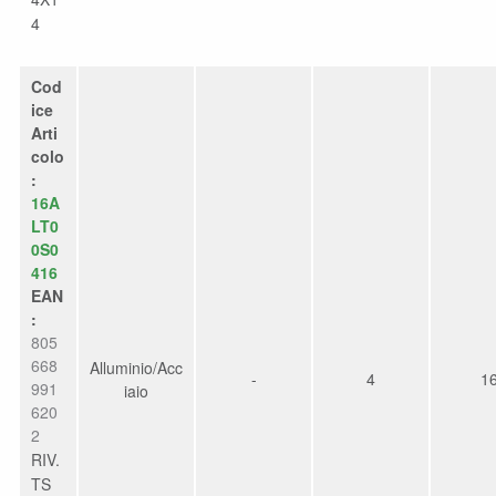
4
Cod
ice
Arti
colo
:
16A
LT0
0S0
416
EAN
:
805
668
Alluminio/Acc
-
4
1
991
iaio
620
2
RIV.
TS