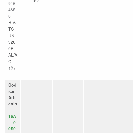
iaio
916
485
6
RIV.
TS
UNI
920
0B
AL/A
C
4X7
Cod
ice
Arti
colo
:
16A
LT0
0S0