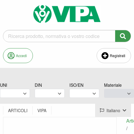
Accedi
Registrati
UNI
DIN
ISO/EN
Materiale
ARTICOLI
VIPA
Italiano
Arti
/