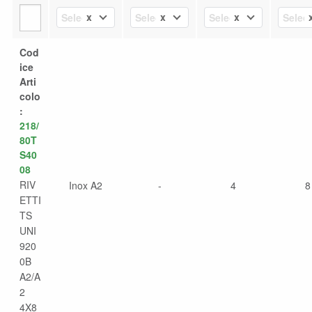
x
x
x
Select Value
Select Value
Select Value
Select
Cod
ice
Arti
colo
:
218/
80T
S40
08
RIV
Inox A2
-
4
8
ETTI
TS
UNI
920
0B
A2/A
2
4X8