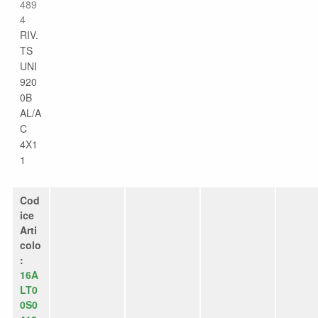
489
4
RIV.
TS
UNI
920
0B
AL/A
C
4X1
1
Cod
ice
Arti
colo
:
16A
LT0
0S0