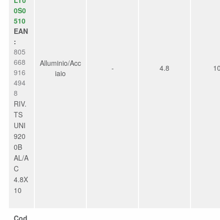
0S0
510
EAN
:
805
668
Alluminio/Acc
-
4.8
1
916
iaio
494
8
RIV.
TS
UNI
920
0B
AL/A
C
4.8X
10
Cod