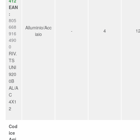
412
EAN
:
805
668
Alluminio/Acc
-
4
1
916
iaio
490
0
RIV.
TS
UNI
920
0B
AL/A
C
4X1
2
Cod
ice
Arti