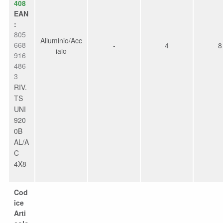
408
EAN
:
805
Alluminio/Acc
668
-
4
8
iaio
916
486
3
RIV.
TS
UNI
920
0B
AL/A
C
4X8
Cod
ice
Arti