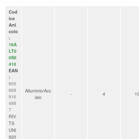
Cod
ice
Arti
colo
:
16A
LT0
0S0
410
EAN
:
805
668
Alluminio/Acc
-
4
1
916
iaio
488
7
RIV.
TS
UNI
920