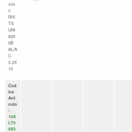
496
0
RIV.
TS
UNI
920
0B
AL/A
C
3.2X
10
Cod
ice
Arti
colo
:
16A
LT0
0S3