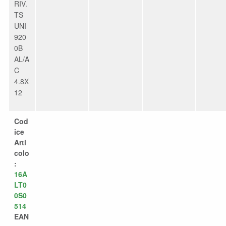
RIV.
TS
UNI
920
0B
AL/A
C
4.8X
12
Cod
ice
Arti
colo
:
16A
LT0
0S0
514
EAN