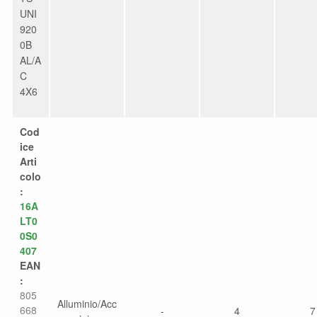
UNI
920
0B
AL/A
C
4X6
Cod
ice
Arti
colo
:
16A
LT0
0S0
407
EAN
:
805
Alluminio/Acc
668
-
4
7