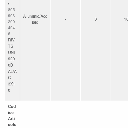
:
805
903
Alluminio/Acc
-
3
1
200
iaio
494
6
RIV.
TS
UNI
920
0B
AL/A
C
3X1
0
Cod
ice
Arti
colo