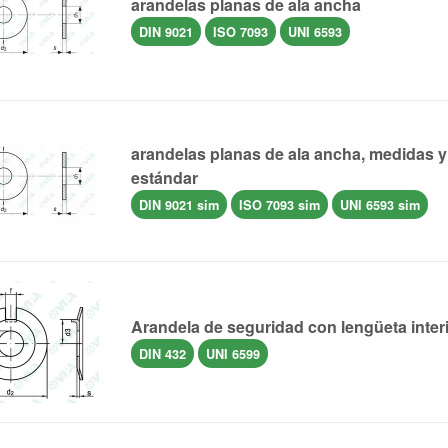
arandelas planas de ala ancha
DIN 9021
ISO 7093
UNI 6593
arandelas planas de ala ancha, medidas y
estándar
DIN 9021 sim
ISO 7093 sim
UNI 6593 sim
Arandela de seguridad con lengüeta inter
DIN 432
UNI 6599