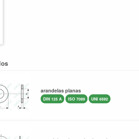
los
arandelas planas
DIN 125 A
ISO 7089
UNI 6592