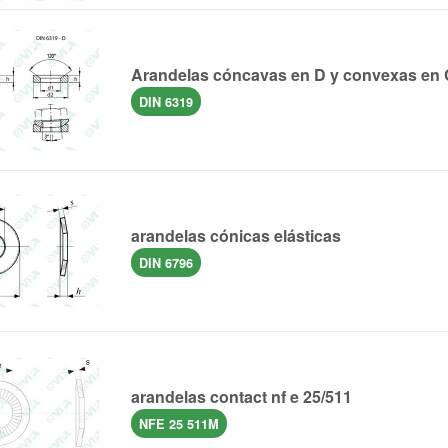
Arandelas cóncavas en D y convexas en 
DIN 6319
arandelas cónicas elásticas
DIN 6796
arandelas contact nf e 25/511
NFE 25 511M