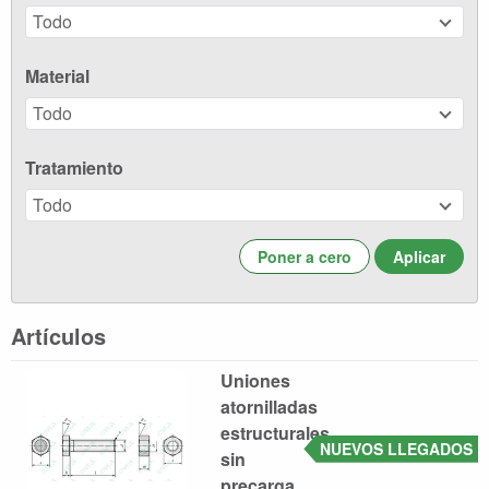
Todo
Material
Todo
Tratamiento
Todo
Poner a cero
Artículos
Uniones
atornilladas
estructurales
NUEVOS LLEGADOS
sin
precarga