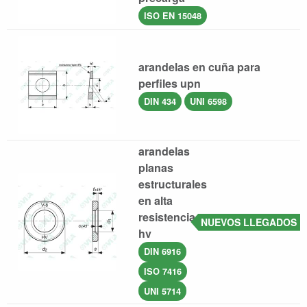
ISO EN 15048
arandelas en cuña para
perfiles upn
DIN 434
UNI 6598
arandelas
planas
estructurales
en alta
resistencia
NUEVOS LLEGADOS
hv
DIN 6916
ISO 7416
UNI 5714