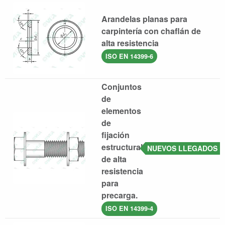
Arandelas planas para
carpintería con chaflán de
alta resistencia
ISO EN 14399-6
Conjuntos
de
elementos
de
fijación
estructurales
NUEVOS LLEGADOS
de alta
resistencia
para
precarga.
ISO EN 14399-4