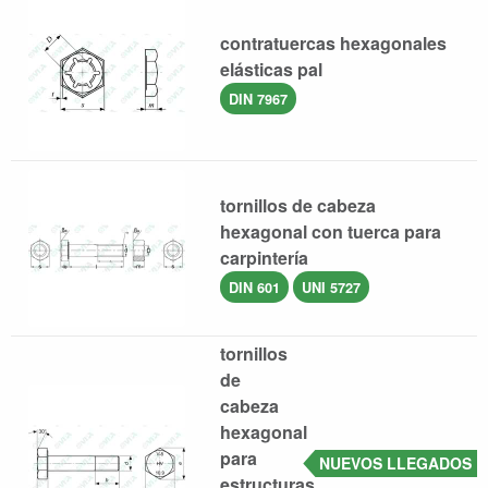
contratuercas hexagonales
elásticas pal
DIN 7967
tornillos de cabeza
hexagonal con tuerca para
carpintería
DIN 601
UNI 5727
tornillos
de
cabeza
hexagonal
para
NUEVOS LLEGADOS
estructuras