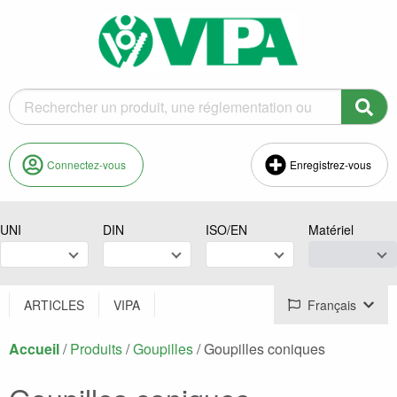
Connectez-vous
Enregistrez-vous
UNI
DIN
ISO/EN
Matériel
ARTICLES
VIPA
Français
Accueil
/
Produits
/
Goupilles
/
Courant :
Goupilles coniques