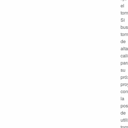
el
torn
Si
bus
torn
de
alta
cal
par
su
pró
pro
con
la
pos
de
util
torn