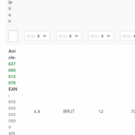
ip
ti
o
n
x
x
x
Select Value
Select Value
Select Value
Select
Arti
cle:
637
000
012
070
EAN
:
805
668
4.8
BRUT
12
7
932
589
9
VIS