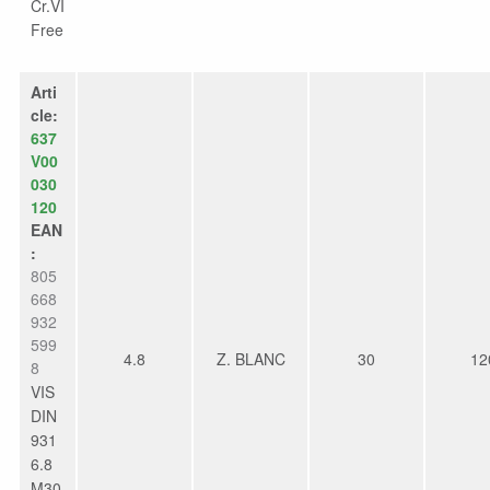
Cr.VI
Free
Arti
cle:
637
V00
030
120
EAN
:
805
668
932
599
4.8
Z. BLANC
30
12
8
VIS
DIN
931
6.8
M30