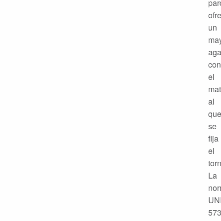
par
ofr
un
ma
aga
con
el
mat
al
qu
se
fija
el
torn
La
no
UN
57