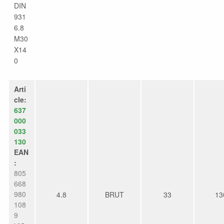
DIN
931
6.8
M30
X14
0
Arti
cle:
637
000
033
130
EAN
:
805
668
980
4.8
BRUT
33
13
108
9