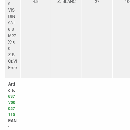
4.8
Z. BLANC
27
10
9
VIS
DIN
931
6.8
M27
X10
0
Z.B.
Cr.VI
Free
Arti
cle:
637
V00
027
110
EAN
: