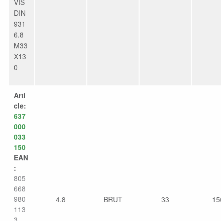
VIS
DIN
931
6.8
M33
X13
0
Arti
cle:
637
000
033
150
EAN
:
805
668
980
4.8
BRUT
33
15
113
3