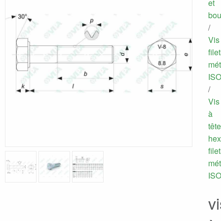
et
bou
/
Vis
file
mét
IS
/
Vis
à
tête
hex
file
mét
IS
vi