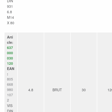
DIN
931
6.8
M14
X 80
Arti
cle:
637
000
030
120
EAN
:
805
668
980
4.8
BRUT
30
12
107
2
VIS
DIN