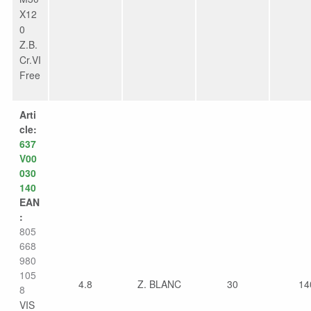
X12
0
Z.B.
Cr.VI
Free
Arti
cle:
637
V00
030
140
EAN
:
805
668
980
105
4.8
Z. BLANC
30
14
8
VIS