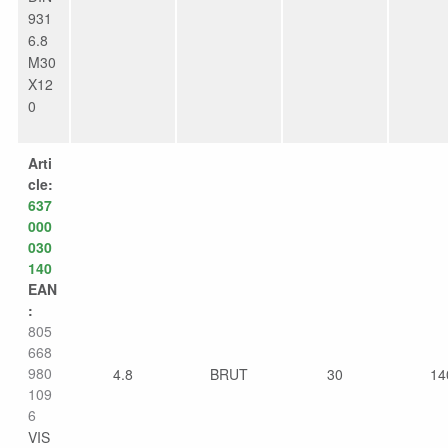
931
6.8
M30
X12
0
Arti
cle:
637
000
030
140
EAN
:
805
668
980
4.8
BRUT
30
14
109
6
VIS