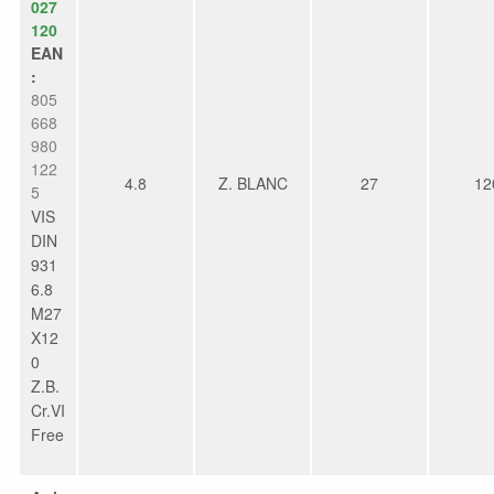
027
120
EAN
:
805
668
980
122
4.8
Z. BLANC
27
12
5
VIS
DIN
931
6.8
M27
X12
0
Z.B.
Cr.VI
Free