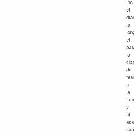
inc
el
diá
la
lon
el
pas
la
cla
de
res
a
la
tra
y
el
ac
sup