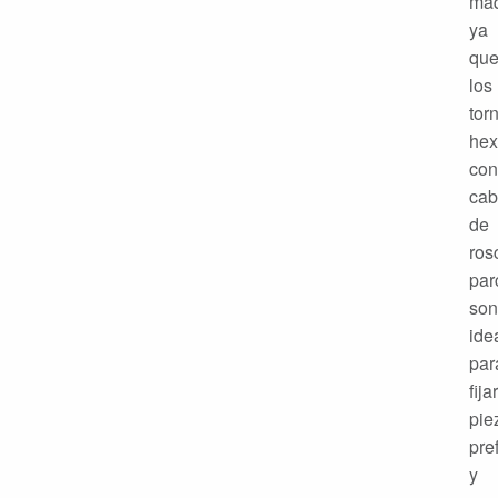
maq
ya
qu
los
torn
hex
con
cab
de
ros
par
son
ide
par
fijar
pie
pre
y