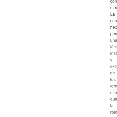
con
mec
La
cab
hex
per
un
fáci
ins
y
ext
de
los
torn
mie
qu
la
ros