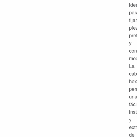
ide
par
fijar
pie
pre
y
con
mec
La
cab
hex
per
un
fáci
ins
y
ext
de