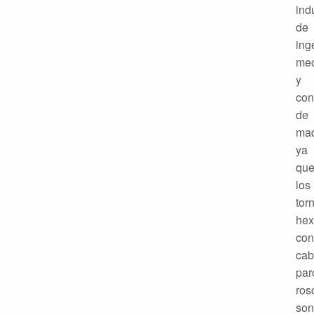
ind
de
ing
mec
y
con
de
maq
ya
qu
los
torn
hex
con
cab
par
ros
son