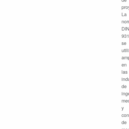
pro
La
no
DI
93
se
util
amp
en
las
ind
de
ing
mec
y
con
de