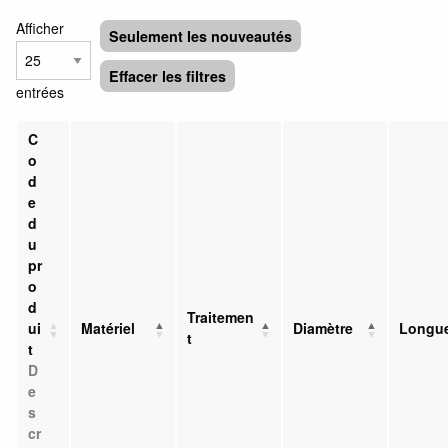
Afficher
Seulement les nouveautés
Effacer les filtres
entrées
C
o
d
e
d
u
pr
o
d
Traitemen
ui
Matériel
Diamètre
Longu
t
t
D
e
s
cr