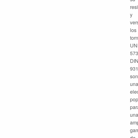
res
y
ver
los
torn
UN
573
DI
93
son
un
ele
pop
par
un
amp
ga
de