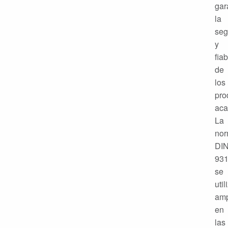
gar
la
seg
y
fiab
de
los
pro
aca
La
no
DI
93
se
util
amp
en
las