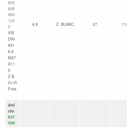
805
668
980
123
4.8
Z. BLANC
27
11
2
VIS
DIN
931
6.8
M27
X11
0
Z.B.
Cr.VI
Free
Arti
cle:
637
V00