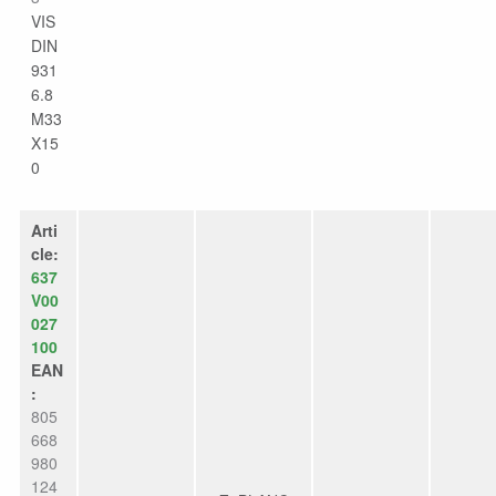
VIS
DIN
931
6.8
M33
X15
0
Arti
cle:
637
V00
027
100
EAN
:
805
668
980
124