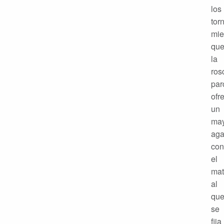
los
torn
mie
qu
la
ros
par
ofr
un
ma
aga
con
el
mat
al
qu
se
fija