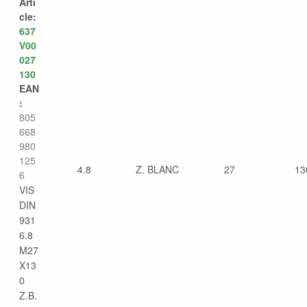
Arti
cle:
637
V00
027
130
EAN
:
805
668
980
125
4.8
Z. BLANC
27
13
6
VIS
DIN
931
6.8
M27
X13
0
Z.B.