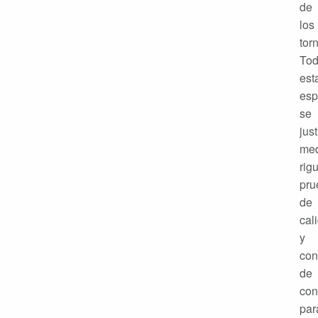
de
los
torn
To
est
esp
se
just
med
rig
pru
de
cal
y
con
de
con
par