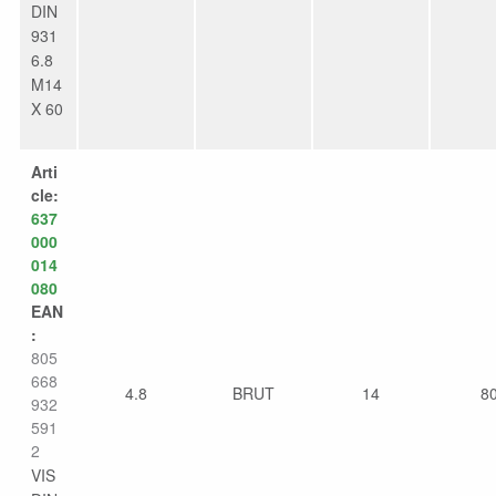
DIN
931
6.8
M14
X 60
Arti
cle:
637
000
014
080
EAN
:
805
668
4.8
BRUT
14
8
932
591
2
VIS