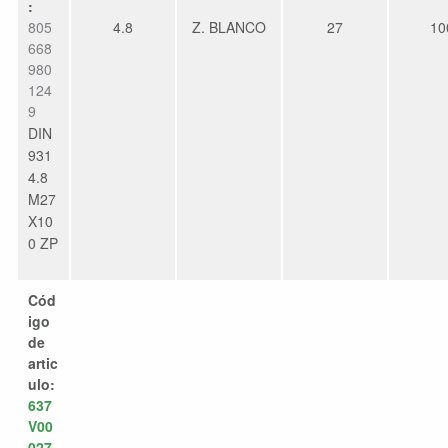
:
805
4.8
Z. BLANCO
27
10
668
980
124
9
DIN
931
4.8
M27
X10
0 ZP
Cód
igo
de
artic
ulo:
637
V00
027