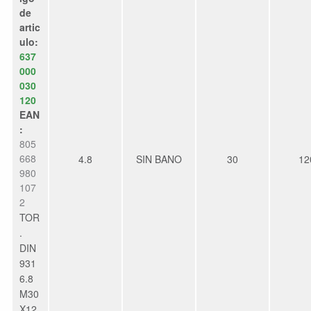
de
artic
ulo:
637
000
030
120
EAN
:
805
668
4.8
SIN BANO
30
12
980
107
2
TOR
.
DIN
931
6.8
M30
X12