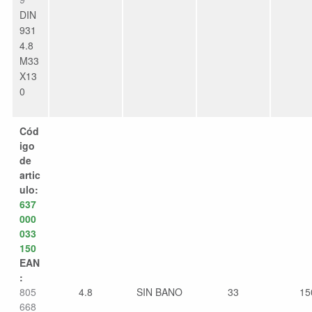
DIN
931
4.8
M33
X13
0
Cód
igo
de
artic
ulo:
637
000
033
150
EAN
:
805
4.8
SIN BANO
33
15
668