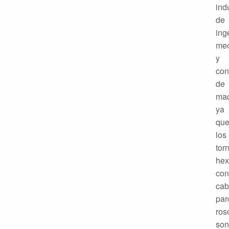
ind
de
ing
mec
y
con
de
maq
ya
qu
los
torn
hex
con
cab
par
ros
son