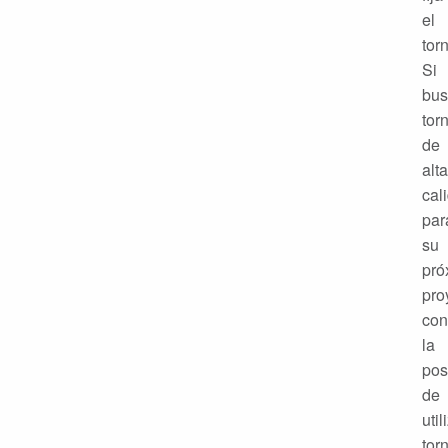
el
torn
Si
bus
torn
de
alta
cal
par
su
pró
pro
con
la
pos
de
util
torn