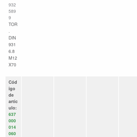
932
589
9
TOR
.
DIN
931
6.8
M12
X70
Cód
igo
de
artic
ulo:
637
000
014
060