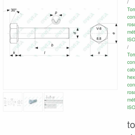
/
Tor
con
ros
mét
IS
/
Tor
con
cab
hex
con
ros
mét
IS
to