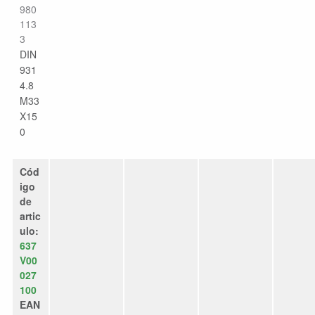
980
113
3
DIN
931
4.8
M33
X15
0
Cód
igo
de
artic
ulo:
637
V00
027
100
EAN