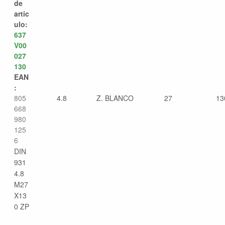
de
artic
ulo:
637
V00
027
130
EAN
:
805
4.8
Z. BLANCO
27
13
668
980
125
6
DIN
931
4.8
M27
X13
0 ZP