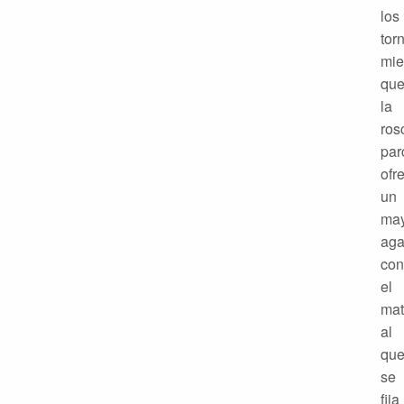
los
torn
mie
qu
la
ros
par
ofr
un
ma
aga
con
el
mat
al
qu
se
fija