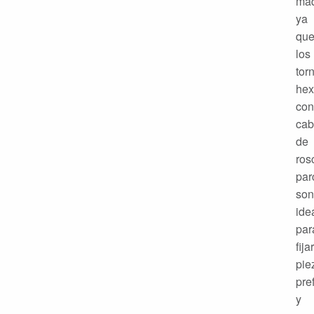
maq
ya
qu
los
torn
hex
con
cab
de
ros
par
son
ide
par
fijar
pie
pre
y