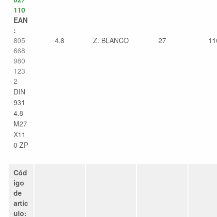
110
EAN
:
805
4.8
Z. BLANCO
27
11
668
980
123
2
DIN
931
4.8
M27
X11
0 ZP
Cód
igo
de
artic
ulo: