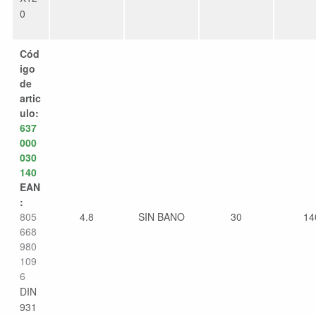
0
Cód
igo
de
artic
ulo:
637
000
030
140
EAN
:
805
4.8
SIN BANO
30
14
668
980
109
6
DIN
931