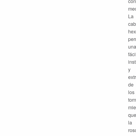
con
mec
La
cab
hex
per
un
fáci
ins
y
ext
de
los
torn
mie
qu
la
ros