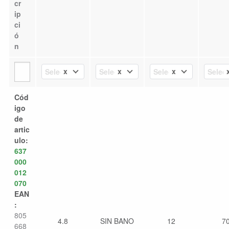
cr
ip
ci
ó
n
x
x
x
Select Value
Select Value
Select Value
Select
Cód
igo
de
artic
ulo:
637
000
012
070
EAN
:
805
4.8
SIN BANO
12
7
668