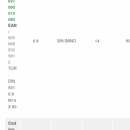
637
000
014
080
EAN
:
805
4.8
SIN BANO
14
8
668
932
591
2
TOR
.
DIN
931
6.8
M14
X 80
Cód
igo