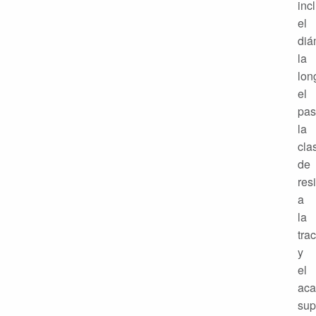
inc
el
diá
la
lon
el
pas
la
cla
de
res
a
la
tra
y
el
ac
sup