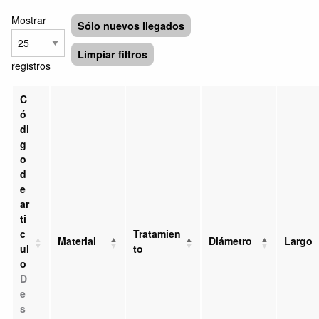
Mostrar
Sólo nuevos llegados
Limpiar filtros
registros
C
ó
di
g
o
d
e
ar
ti
c
Tratamien
Material
Diámetro
Largo
ul
to
o
D
e
s