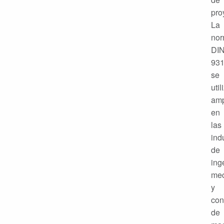
pro
La
no
DI
93
se
util
amp
en
las
ind
de
ing
mec
y
con
de