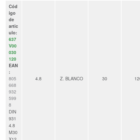
Cód
igo
de
artic
ulo:
637
V00
030
120
EAN
:
805
4.8
Z. BLANCO
30
12
668
932
599
8
DIN
931
4.8
M30
X12