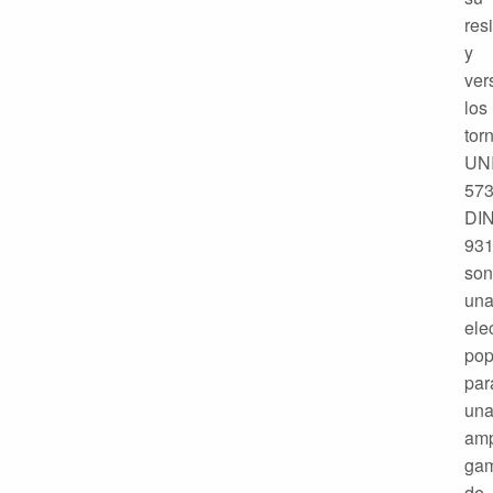
res
y
ver
los
torn
UN
573
DI
93
son
un
ele
pop
par
un
amp
ga
de