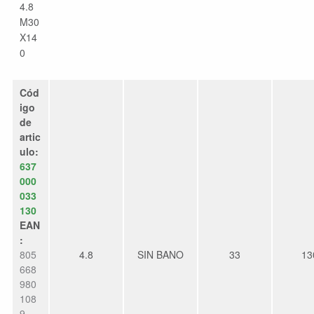
4.8
M30
X14
0
Cód
igo
de
artic
ulo:
637
000
033
130
EAN
:
805
4.8
SIN BANO
33
13
668
980
108
9