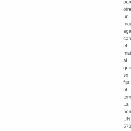
par
ofr
un
ma
aga
con
el
mat
al
qu
se
fija
el
torn
La
no
UN
57