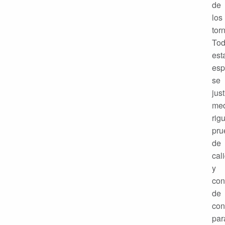
de
los
torn
To
est
esp
se
just
med
rig
pru
de
cal
y
con
de
con
par