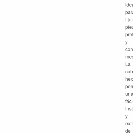
ide
par
fijar
pie
pre
y
con
mec
La
cab
hex
per
un
fáci
ins
y
ext
de