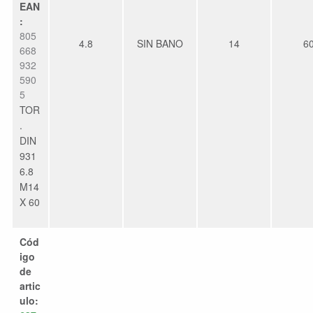
EAN
:
805
4.8
SIN BANO
14
6
668
932
590
5
TOR
.
DIN
931
6.8
M14
X 60
Cód
igo
de
artic
ulo: