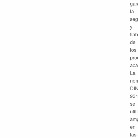
gar
la
seg
y
fiab
de
los
pro
aca
La
no
DI
93
se
util
amp
en
las