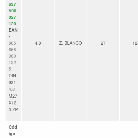
637
V00
027
120
EAN
:
805
4.8
Z. BLANCO
27
12
668
980
122
5
DIN
931
4.8
M27
X12
0 ZP
Cód
igo