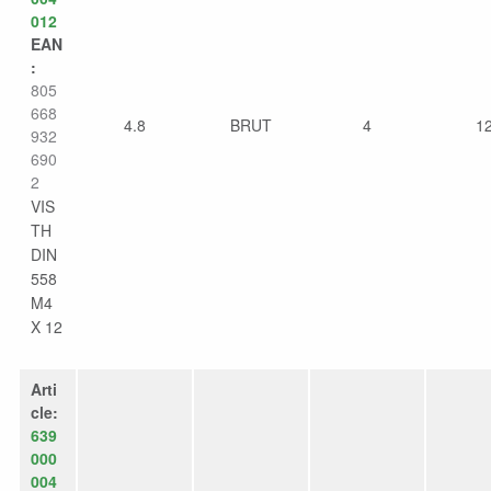
012
EAN
:
805
668
4.8
BRUT
4
1
932
690
2
VIS
TH
DIN
558
M4
X 12
Arti
cle:
639
000
004