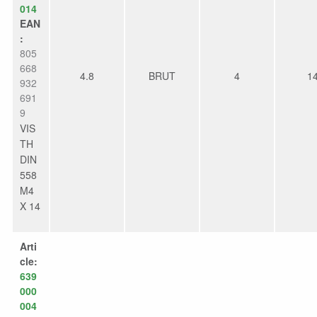
014
EAN
:
805
668
4.8
BRUT
4
1
932
691
9
VIS
TH
DIN
558
M4
X 14
Arti
cle:
639
000
004