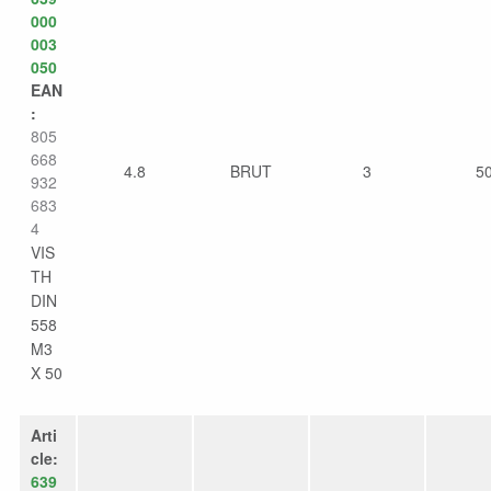
000
003
050
EAN
:
805
668
4.8
BRUT
3
5
932
683
4
VIS
TH
DIN
558
M3
X 50
Arti
cle:
639