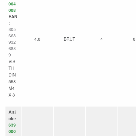
004
008
EAN
:
805
668
4.8
BRUT
4
8
932
688
9
VIS
TH
DIN
558
M4
X 8
Arti
cle:
639
000