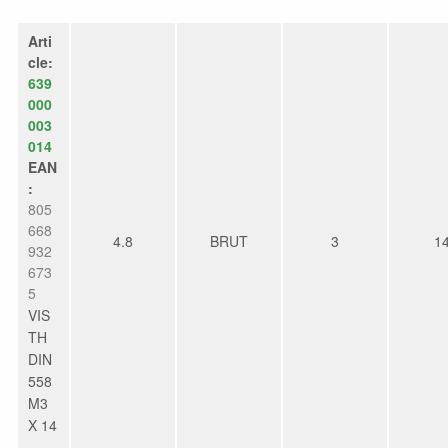
Arti
cle:
639
000
003
014
EAN
:
805
668
4.8
BRUT
3
1
932
673
5
VIS
TH
DIN
558
M3
X 14