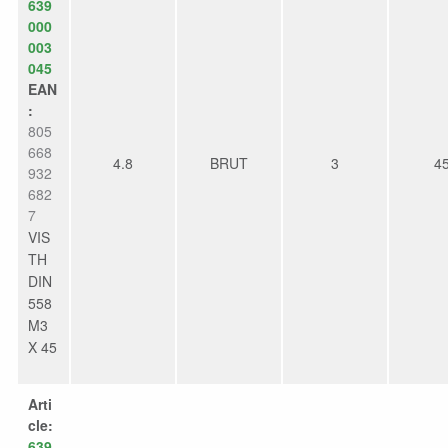
639
000
003
045
EAN
:
805
668
4.8
BRUT
3
4
932
682
7
VIS
TH
DIN
558
M3
X 45
Arti
cle:
639