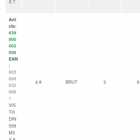
X 7
Arti
cle:
639
000
003
008
EAN
:
805
668
4.8
BRUT
3
8
932
668
1
VIS
TH
DIN
558
M3
X 8