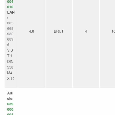
004
010
EAN
:
805
668
4.8
BRUT
4
1
932
689
6
VIS
TH
DIN
558
M4
X 10
Arti
cle:
639
000
004