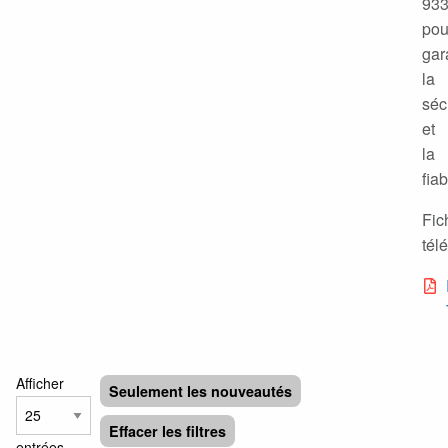
93
pou
gar
la
séc
et
la
fiab
Fic
tél
Afficher
Seulement les nouveautés
Effacer les filtres
entrées