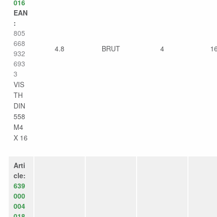
016
EAN
:
805
668
4.8
BRUT
4
1
932
693
3
VIS
TH
DIN
558
M4
X 16
Arti
cle:
639
000
004
018