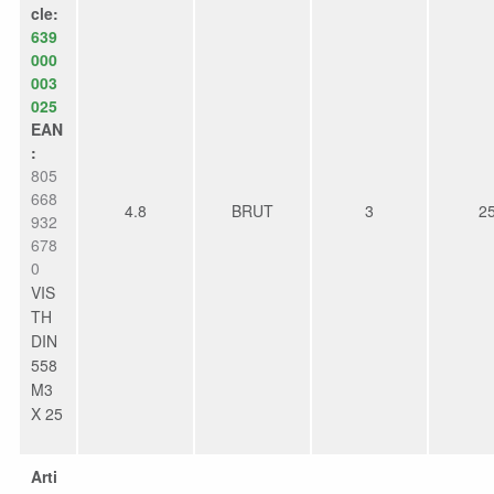
cle:
639
000
003
025
EAN
:
805
668
4.8
BRUT
3
2
932
678
0
VIS
TH
DIN
558
M3
X 25
Arti