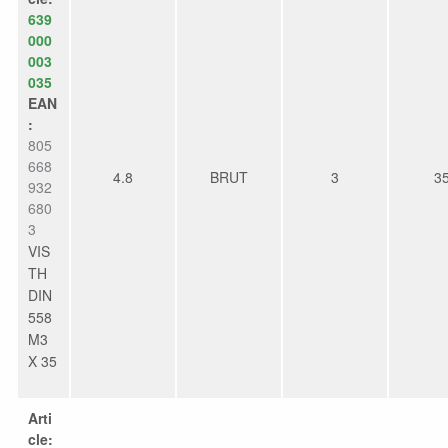
639
000
003
035
EAN
:
805
668
4.8
BRUT
3
3
932
680
3
VIS
TH
DIN
558
M3
X 35
Arti
cle: