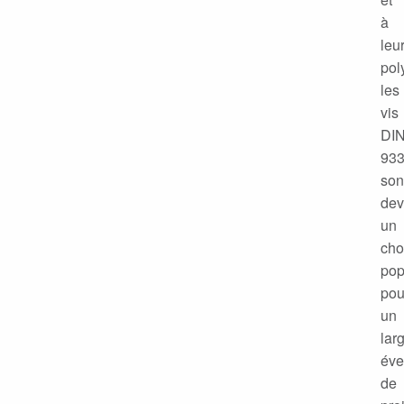
à
leu
pol
les
vis
DI
93
son
de
un
cho
pop
pou
un
lar
éve
de