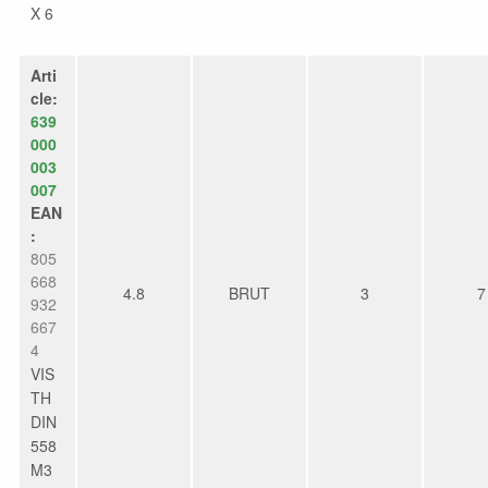
X 6
Arti
cle:
639
000
003
007
EAN
:
805
668
4.8
BRUT
3
7
932
667
4
VIS
TH
DIN
558
M3