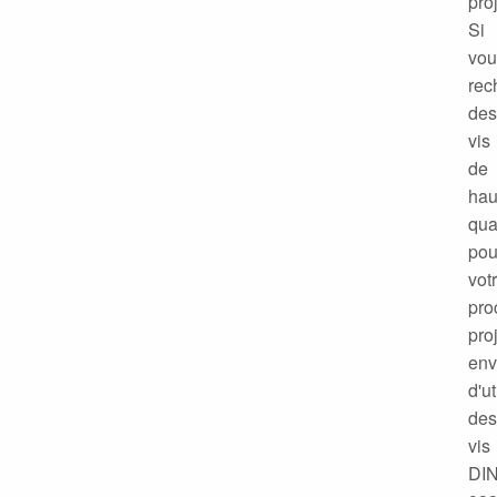
proj
Si
vou
rec
des
vis
de
hau
qua
pou
vot
pro
proj
env
d'ut
des
vis
DI