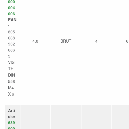
000
004
006
EAN
:
805
668
4.8
BRUT
4
6
932
686
5
VIS
TH
DIN
558
M4
X 6
Arti
cle:
639
000