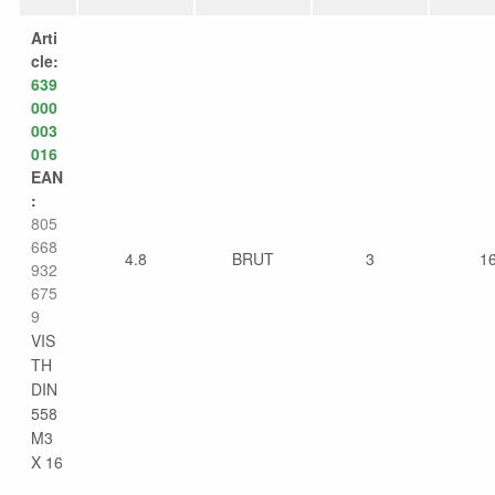
Arti
cle:
639
000
003
016
EAN
:
805
668
4.8
BRUT
3
1
932
675
9
VIS
TH
DIN
558
M3
X 16