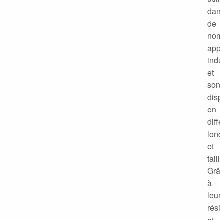
da
de
no
app
ind
et
son
dis
en
dif
lon
et
tail
Grâ
à
leu
rés
et