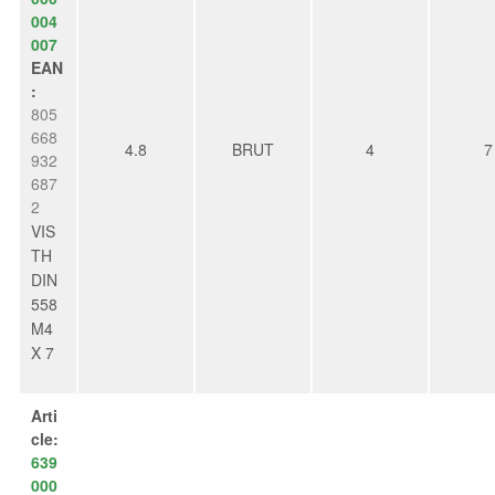
004
007
EAN
:
805
668
4.8
BRUT
4
7
932
687
2
VIS
TH
DIN
558
M4
X 7
Arti
cle:
639
000