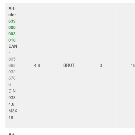
Arti
cle:
639
000
003
018
EAN
:
805
668
4.8
BRUT
3
1
932
676
6
DIN
933
4.8
M3X
18
Arti