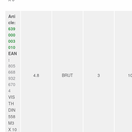
Arti
cle:
639
000
003
010
EAN
:
805
668
4.8
BRUT
3
1
932
670
4
VIS
TH
DIN
558
M3
X 10