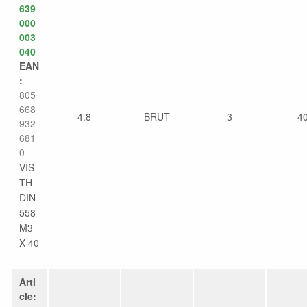
639
000
003
040
EAN
:
805
668
4.8
BRUT
3
4
932
681
0
VIS
TH
DIN
558
M3
X 40
Arti
cle: