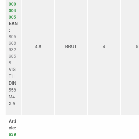
000
004
005
EAN
:
805
668
4.8
BRUT
4
5
932
685
8
VIS
TH
DIN
558
M4
X 5
Arti
cle:
639