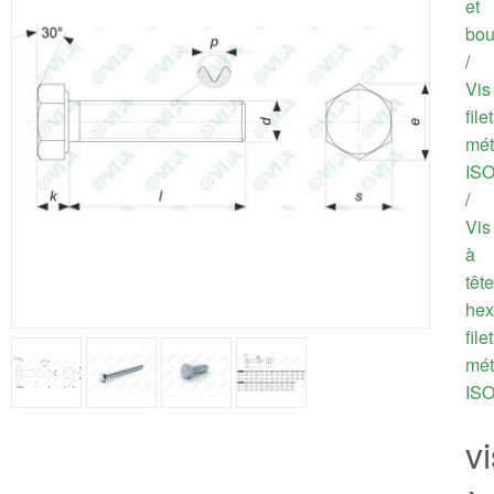
et
bou
/
Vis
file
mét
IS
/
Vis
à
tête
hex
file
mét
IS
vi