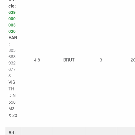
cle:
639
000
003
020
EAN
:
805
668
4.8
BRUT
3
2
932
677
3
VIS
TH
DIN
558
M3
X 20
Arti