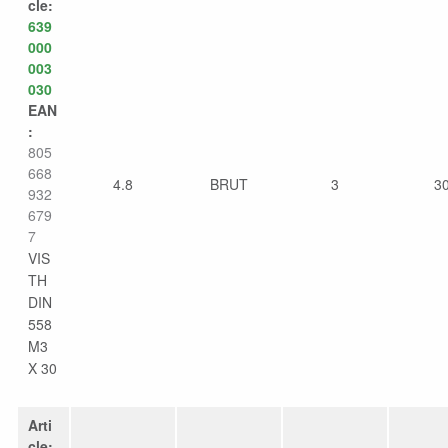
cle:
639
000
003
030
EAN
:
805
668
4.8
BRUT
3
3
932
679
7
VIS
TH
DIN
558
M3
X 30
Arti
cle: