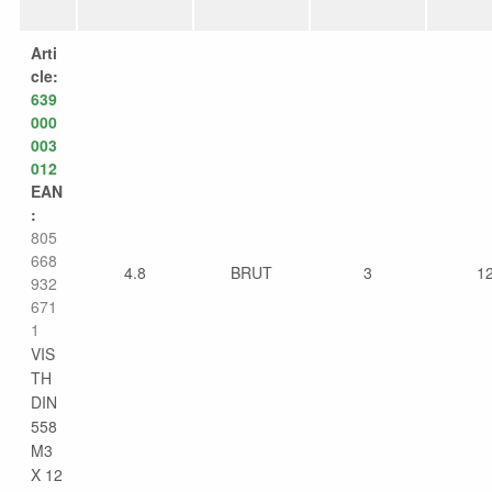
Arti
cle:
639
000
003
012
EAN
:
805
668
4.8
BRUT
3
1
932
671
1
VIS
TH
DIN
558
M3
X 12