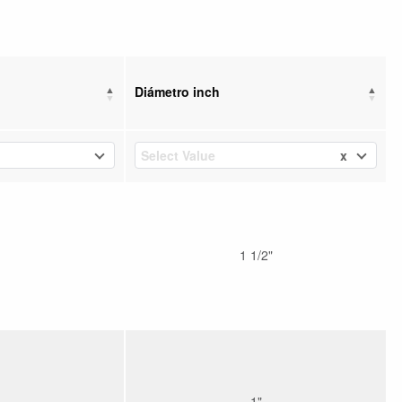
Diámetro inch
x
Select Value
1 1/2"
1"