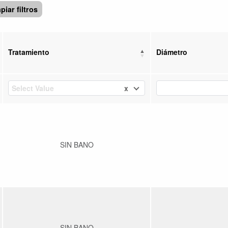
piar filtros
Tratamiento
Diámetro
x
Select Value
SIN BANO
SIN BANO