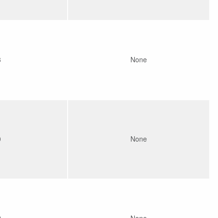
8
None
0
None