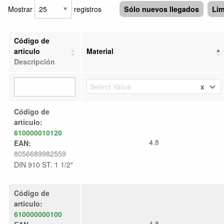
Mostrar
registros
Sólo nuevos llegados
Lim
Código de
articulo
Material
Descripción
x
Select Value
Código de
articulo:
610000010120
4.8
EAN:
8056689982559
DIN 910 ST. 1 1/2"
Código de
articulo:
610000000100
4.8