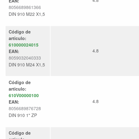
4.8
EAN:
8056689861366
DIN 910 M22 X1,5
Código de
articulo:
610000024015
4.8
EAN:
8059032040333
DIN 910 M24 X1,5
Código de
articulo:
610V00000100
4.8
EAN:
8056689876728
DIN 910 1" ZP
Código de